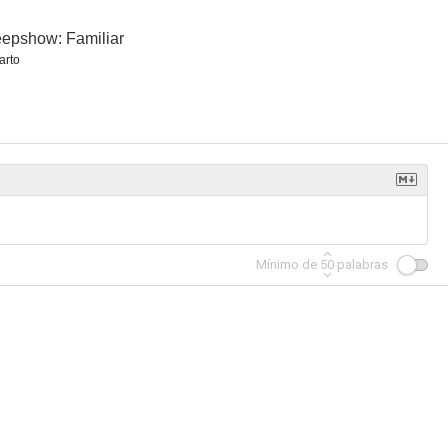
epshow: Familiar
arto
illas
A Baby for Christmas
Mínimo de
50
palabras