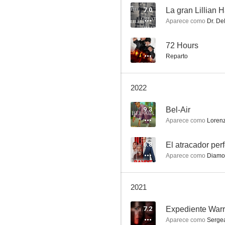
7.0
La gran Lillian H
Aparece como
Dr. D
El atracador perfecto
--
72 Hours
Reparto
--
2022
9.3
Bel-Air
Aparece como
Loren
6.8
El atracador per
Aparece como
Diamo
Genius: Martin Luther King, Jr.
--
2021
7.2
Expediente Warr
Aparece como
Sergea