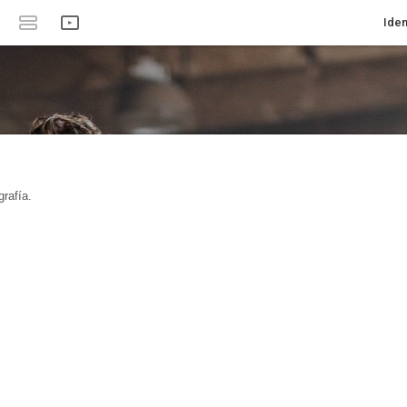
Iden
rafía.