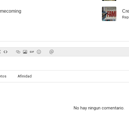
omecoming
--
Cre
Rep
Her Only Choice
The Bobby Brown Story
Súper ard
otos
Afinidad
No hay ningun comentario.