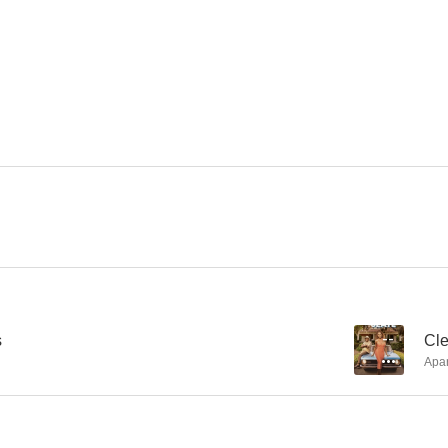
Jungle Cruise
Alvin y las ardillas: Fiesta sobre ruedas
Milla 
8.3
8.0
Duda razonable
Controla esa lengua, papá
Swamp T
6.4
5.9
s
--
Cle
Apa