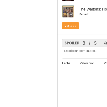
--
The Waltons: H
Reparto
Ver todo
Bolden
Fecha
Valoración
V