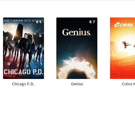
8.9
8.7
Chicago P.D.
Genius
Cobra 
7.0
7.0