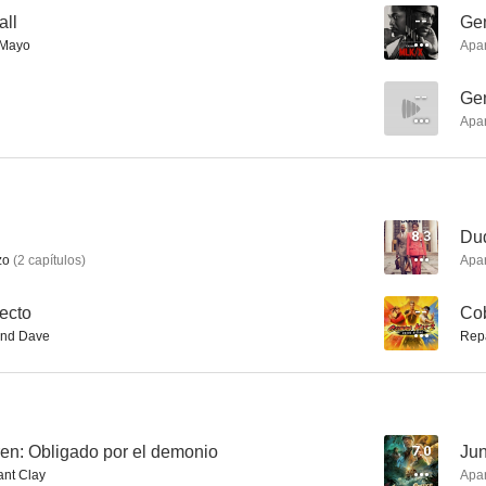
all
--
Gen
eMayo
Apa
Greenleaf
La hora de la venganza
Clean Sl
--
Gen
Apa
--
--
8.3
Du
zo
(
2
capítulos
)
Apa
fecto
--
Cob
nd Dave
Rep
Cobra Kai 2: Dojos Rising
The Waltons: Homecoming
Creepshow: 
--
--
en: Obligado por el demonio
7.0
Jun
nt Clay
Apa