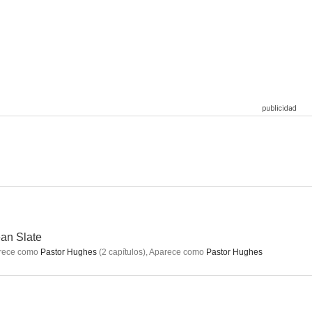
22
Black Lightning
The Runarounds
7.3
7.1
7.0
hing
Creepshow
La gran Lillian Hall
--
--
--
an Slate
rece como
Pastor Hughes
(
2
capítulos
)
,
Aparece como
Pastor Hughes