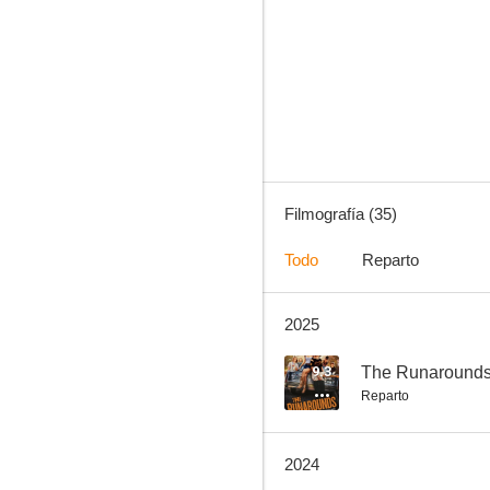
Expediente Warren: Obligado por el demonio
9.3
Filmografía (35)
Todo
Reparto
2025
Bel-Air
6.8
9.3
The Runaround
Reparto
2024