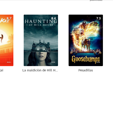
8.7
8.4
7.3
Kai
La maldición de Hill House
Pesadillas
6.7
6.7
9.3