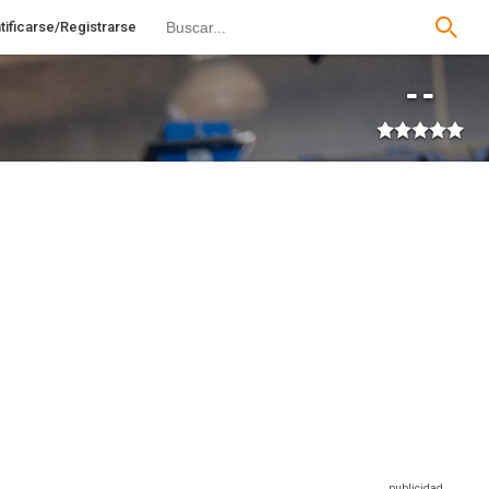
tificarse/Registrarse
--