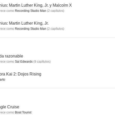
ius: Martin Luther King, Jr. y Malcolm X
rece como
Recording Studio Man
(
2
capítulos
)
ate
Genius: Martin Luther King, Jr. y Malcolm X
72 Hours
ius: Martin Luther King, Jr.
rece como
Recording Studio Man
(
2
capítulos
)
--
--
--
da razonable
rece como
Sal Edwards
(
9
capítulos
)
ra Kai 2: Dojos Rising
arto
Familiar
Terror Lake Drive
American Soul
--
--
gle Cruise
rece como
Boat Tourist