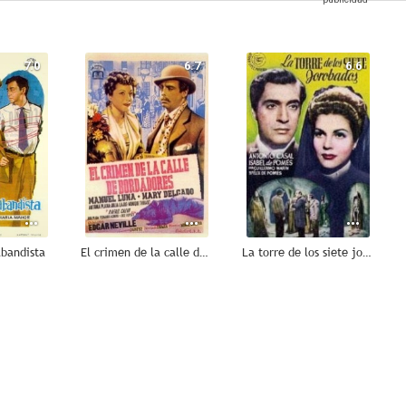
7.0
6.7
6.6
abandista
El crimen de la calle de Bordadores
La torre de los siete jorobados
5.5
--
--