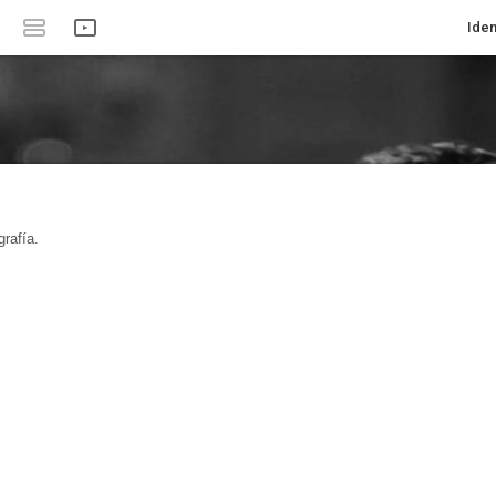
Iden
rafía.