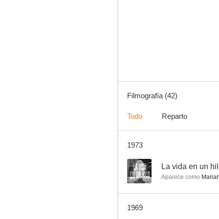
El mundo sigue
--
Filmografía (42)
Todo
Reparto
1973
La revoltosa
--
--
La vida en un hi
Aparece como
Maria
1969