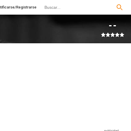
tificarse/Registrarse
--