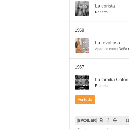
--
La corista
Reparto
La puerta abierta
1968
--
--
La revoltosa
Aparece como
Doña 
1967
--
La familia Colón
Reparto
Los ojos dejan huellas
Ver todo
--