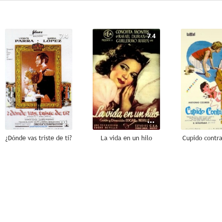
7.4
7.4
¿Dónde vas triste de ti?
La vida en un hilo
Cupido contr
6.0
6.0