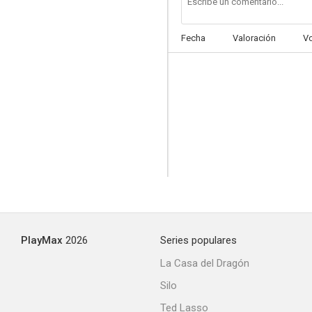
Fecha
Valoración
V
Así es Madrid
--
PlayMax
2026
Series populares
Altar mayor
La Casa del Dragón
Silo
Ted Lasso