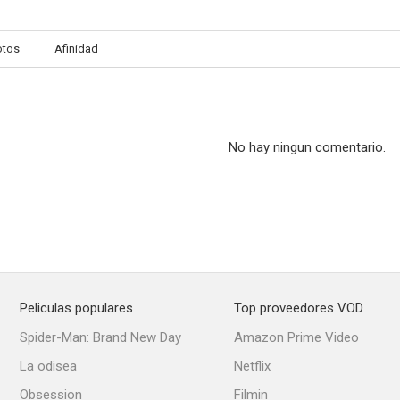
otos
Afinidad
La gitana y el rey
A los pies de usted
--
--
No hay ningun comentario.
Peliculas populares
Top proveedores VOD
Noche fantástica
La boda de Quinita Flores
Mi vida en t
Spider-Man: Brand New Day
Amazon Prime Video
La odisea
Netflix
Obsession
Filmin