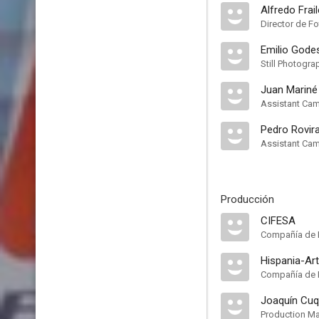
Alfredo Frail
Director de Fo
Emilio Gode
Still Photogra
Juan Mariné
Assistant Ca
Pedro Rovir
Assistant Ca
Producción
CIFESA
Compañía de 
Hispania-Art
Compañía de 
Joaquín Cuq
Production M