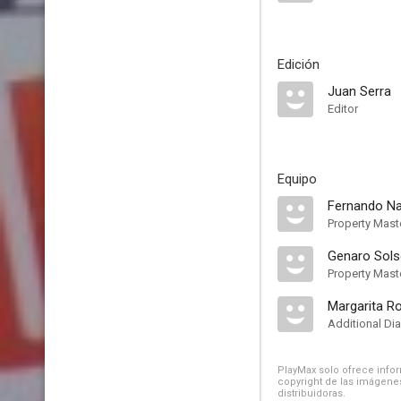
Edición
Juan Serra
Editor
Equipo
Fernando Na
Property Mast
Genaro Sol
Property Mast
Margarita R
Additional Di
PlayMax solo ofrece inform
copyright de las imágenes
distribuidoras.