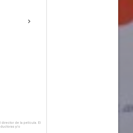
irector de la película. El
oductoras y/o