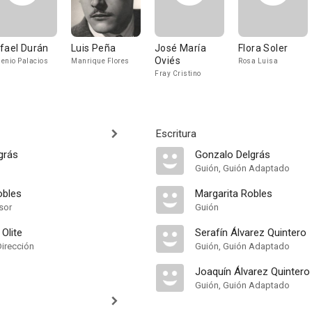
fael Durán
Luis Peña
José María
Flora Soler
Oviés
enio Palacios
Manrique Flores
Rosa Luisa
Fray Cristino
Escritura
grás
Gonzalo Delgrás
Guión, Guión Adaptado
obles
Margarita Robles
sor
Guión
Olite
Serafín Álvarez Quintero
Dirección
Guión, Guión Adaptado
Joaquín Álvarez Quintero
Guión, Guión Adaptado