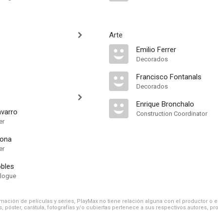
Arte
Emilio Ferrer
Decorados
Francisco Fontanals
Decorados
Enrique Bronchalo
varro
Construction Coordinator
er
sona
er
obles
alogue
ación de películas y series, PlayMax no tiene relación alguna con el productor o el d
, póster, carátula, fotografías y/o cubiertas pertenece a sus respectivos autores, pr