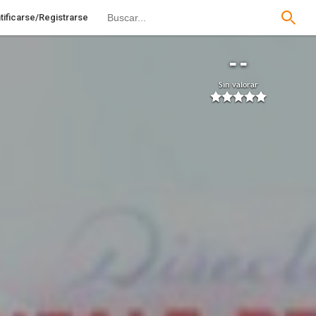
tificarse/Registrarse
--
Sin valorar