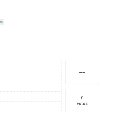
--
0
votos