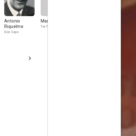
Antonio
Marta Grau
Marta Fabregas
Fernando
Riquelme
Porredón
Tía Trenza
Cristobalina
Don Cayo
Pepete