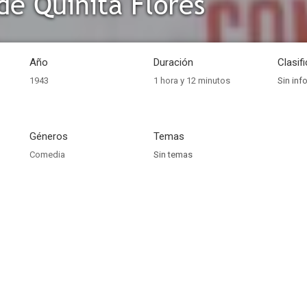
de Quinita Flores
Año
Duración
Clasif
1943
1 hora y 12 minutos
Sin inf
Géneros
Temas
Comedia
Sin temas