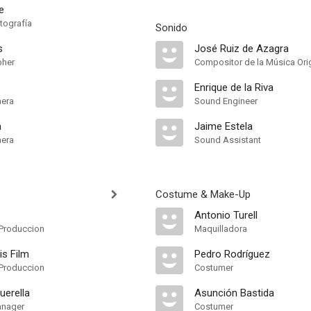
e
tografía
Sonido
s
José Ruiz de Azagra
pher
Compositor de la Música Orig
Enrique de la Riva
mera
Sound Engineer
a
Jaime Estela
mera
Sound Assistant
Costume & Make-Up
Antonio Turell
Produccion
Maquilladora
is Film
Pedro Rodríguez
Produccion
Costumer
uerella
Asunción Bastida
anager
Costumer