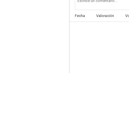
Fecha
Valoración
V
El erótico enmascarado
--
Don Juan
--