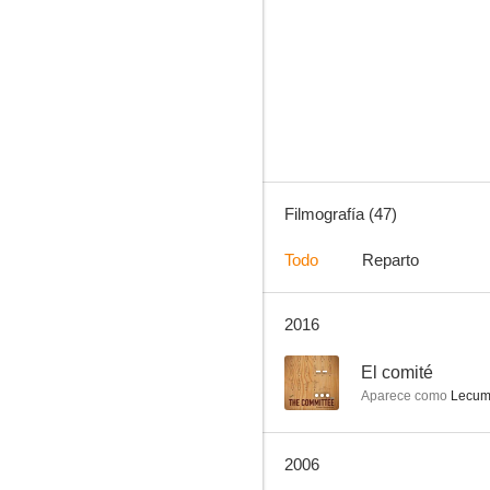
Suspiros de España (y Portugal)
8.0
Filmografía (47)
Todo
Reparto
2016
De camisa vieja a chaqueta nueva
7.6
--
El comité
Aparece como
Lecumb
2006