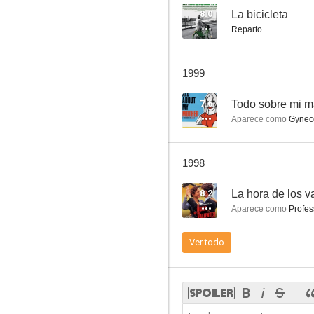
8.0
La bicicleta
Reparto
Tacones lejanos
1999
5.5
7.6
Todo sobre mi m
Aparece como
Gyneco
1998
8.2
La hora de los v
Aparece como
Profes
La Regenta
Ver todo
4.7