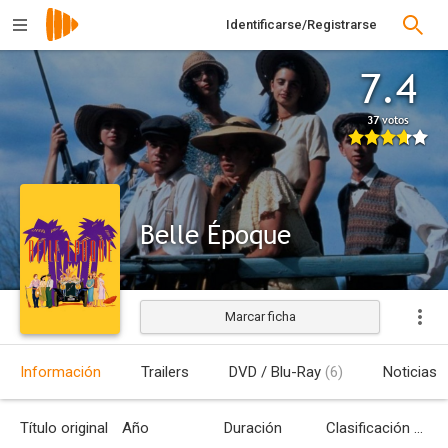
Identificarse/Registrarse
7.4
37 votos
Belle Époque
Marcar ficha
Estrenada
Información
Trailers
DVD / Blu-Ray
(6)
Noticias
Título original
Año
Duración
Clasificación por edades