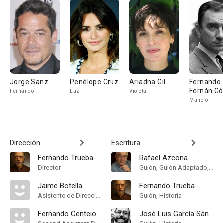
Jorge Sanz
Penélope Cruz
Ariadna Gil
Fernando
Fernán G
Fernando
Luz
Violeta
Manolo
Dirección
Escritura
Fernando Trueba
Rafael Azcona
Director
Guión, Guión Adaptado, Historia
Jaime Botella
Fernando Trueba
Asistente de Dirección
Guión, Historia
Fernando Centeio
José Luis García Sánchez