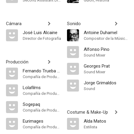
Second Assistant Director
Guión, Historia
Cámara
Sonido
José Luis Alcaine
Antoine Duhamel
Director de Fotografía
Compositor de la Música Original
Alfonso Pino
Sound Mixer
Producción
Georges Prat
Fernando Trueba P.C
Sound Mixer
Compañía de Produccion
Jorge Grimaldos
Lolafilms
Sound
Compañía de Produccion
Sogepaq
Compañía de Produccion
Costume & Make-Up
Eurimages
Alda Matos
Compañía de Produccion
Estilista