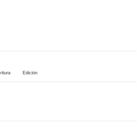
La corte de Faraón
El elefante del rey
Bienvenido 
2.5
--
ritura
Edición
Supernova
La trucha
Casa
--
--