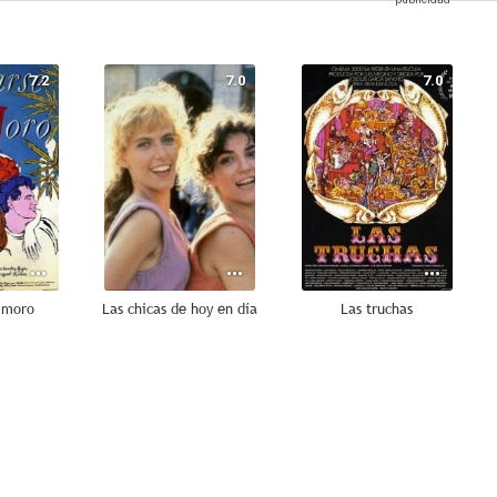
7.2
7.0
7.0
l moro
Las chicas de hoy en día
Las truchas
5.2
5.0
4.0