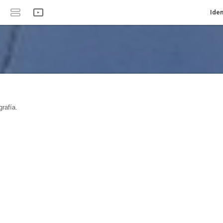
Iden
rafía.