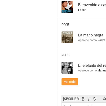
5.2
Bienvenido a ca
Editor
El vuelo de la paloma
2005
--
--
La mano negra
Aparece como
Padre 
2003
6.0
El elefante del r
Aparece como
Manuel
Sal gorda
Ver todo