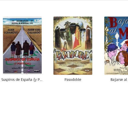
9.0
8.0
Suspiros de España (y Portugal)
Pasodoble
Bajarse a
6.3
6.0