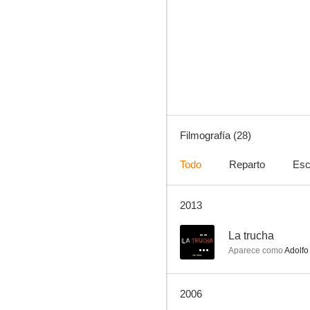
El año de las luces
3.0
Filmografía (28)
Todo
Reparto
Esc
2013
El baile del pato
--
--
La trucha
Aparece como
Adolfo
2006