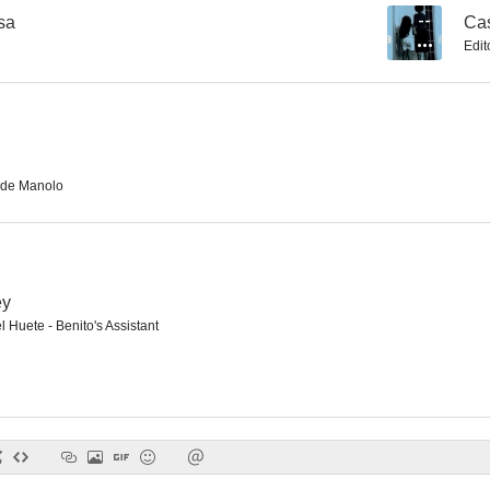
sa
--
Ca
Edit
Miss Caribe
Divinas palabras
Madri
--
--
de Manolo
ey
 Huete - Benito's Assistant
Vecinos
La mano negra
La noche del l