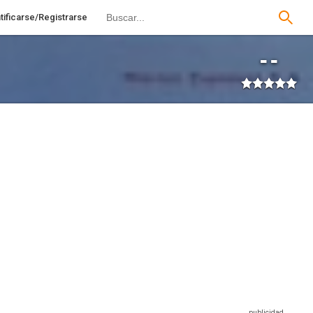
tificarse/Registrarse
--