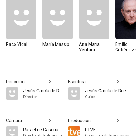
Paco Vidal
María Massip
Ana María
Emilio
Ventura
Gutiérrez
Dirección
Escritura
Jesús García de Dueñas
Jesús García de Dueñas
Director
Guión
Cámara
Producción
Rafael de Casenave
RTVE
Director de Fotografía
Compañía de Produccion