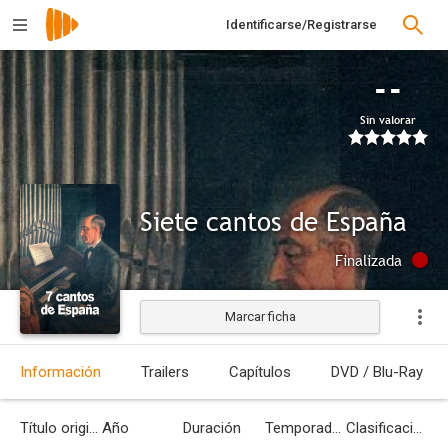
Identificarse/Registrarse
--
Sin valorar
Siete cantos de España
Finalizada
Marcar ficha
Información
Trailers
Capítulos
DVD / Blu-Ray
Título original
Año
Duración
Temporadas
Clasificación por edades