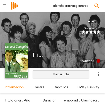
Identificarse/Registrarse
--
Sin valorar
Hijos e hijas
Finalizada
Marcar ficha
Información
Trailers
Capítulos
DVD / Blu-Ray
Título original
Año
Duración
Temporadas
Clasificación por edades