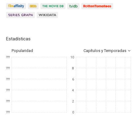
Estadísticas
Popularidad
Capítulos y Temporadas
???
10
???
8
???
6
???
4
???
2
???
0