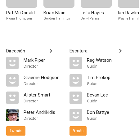
Pat McDonald
Brian Blain
Leila Hayes
Ian Rawli
Fiona Thompson
Gordon Hamilton
Beryl Palmer
Wayne Hamil
Dirección
Escritura
Mark Piper
Reg Watson
Director
Guión
Graeme Hodgson
Tim Prokop
Director
Guión
Alister Smart
Bevan Lee
Director
Guión
Peter Andrikidis
Don Battye
Director
Guión
14 más
8 más