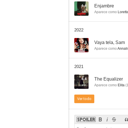
6.6
Enjambre
Aparece como
Lorett
Grand Theft Auto: San Andreas
2022
7.7
7.3
Vaya tela, Sam
Aparece como
Annali
2021
6.4
The Equalizer
Aparece como
Elita
(
Ley y orden
Ver todo
6.6