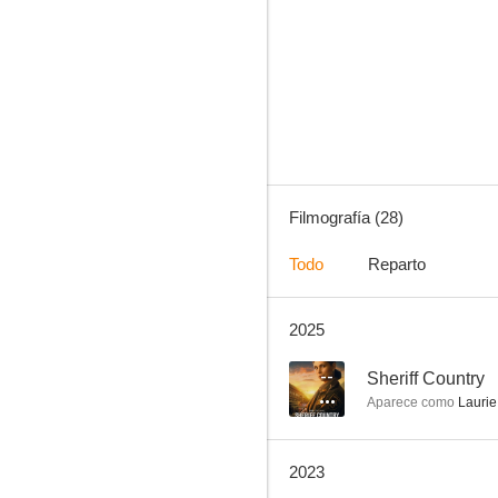
Bull
6.6
Filmografía (28)
Todo
Reparto
2025
Diario de una niñera (The Nanny Diaries)
8.3
--
Sheriff Country
Aparece como
Laurie
2023