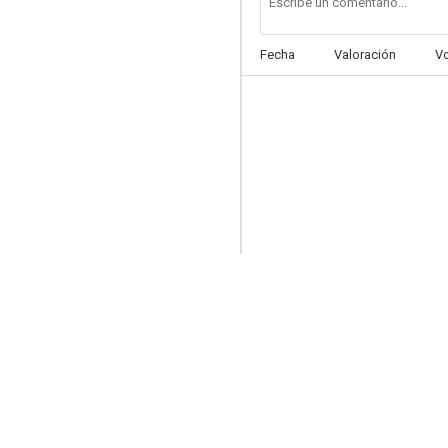
Fecha
Valoración
V
Enjambre
6.2
The Last Original Gangster
5.8