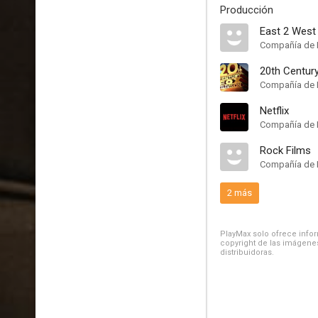
Producción
East 2 West
Compañía de 
20th Century
Compañía de 
Netflix
Compañía de 
Rock Films
Compañía de 
2 más
PlayMax solo ofrece inform
copyright de las imágenes
distribuidoras.