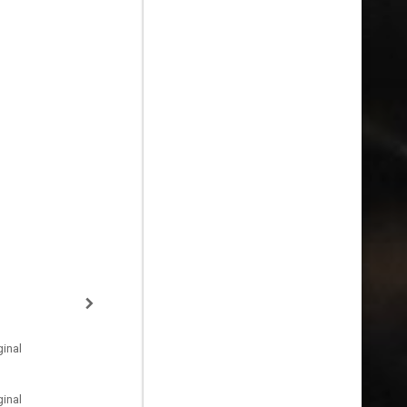
inal
inal