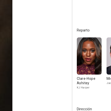
Reparto
Clare-Hope
Mi
Ashitey
Joe
KJ Harper
Dirección