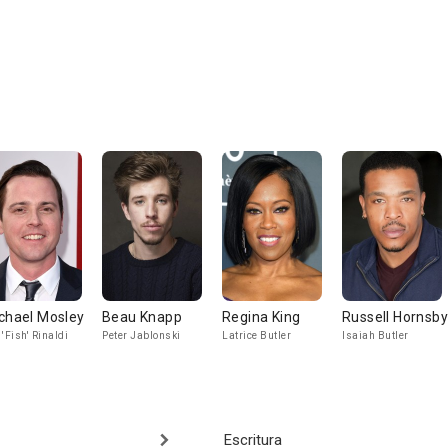
chael Mosley
Beau Knapp
Regina King
Russell Hornsby
 'Fish' Rinaldi
Peter Jablonski
Latrice Butler
Isaiah Butler
Escritura