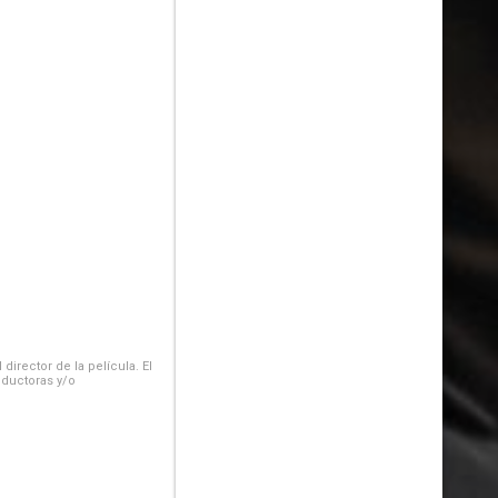
irector de la película. El
oductoras y/o