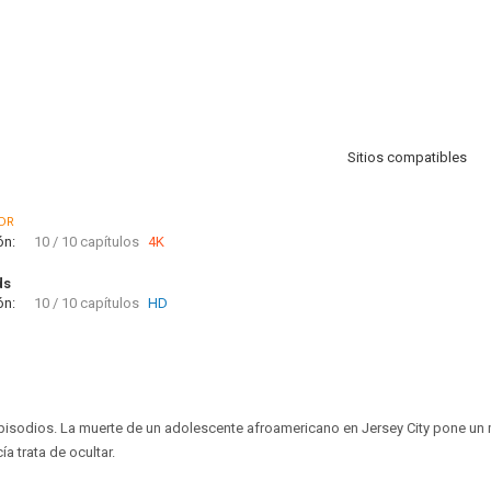
Sitios compatibles
DR
ón:
10 / 10 capítulos
4K
ds
ón:
10 / 10 capítulos
HD
 episodios. La muerte de un adolescente afroamericano en Jersey City pone u
ía trata de ocultar.