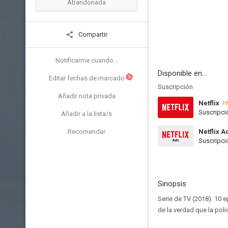
Abandonada
Compartir
Notificarme cuando...
Disponible en...
N
Editar fechas de marcado
Suscripción
Añadir nota privada
Netflix
H
Suscripci
Añadir a la lista/s
Recomendar
Netflix A
Suscripci
Sinopsis
Serie de TV (2018). 10
de la verdad que la polic