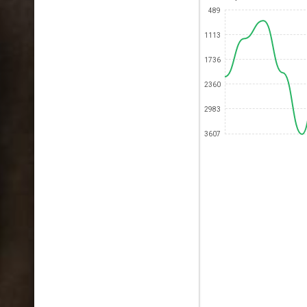
489
1113
1736
2360
2983
3607