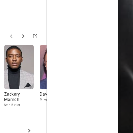
Zackary
David Lyons
Nadia
Raúl Castil
Momoh
Alexander
Mike Diangelo
Felix Osorio
Seth Butler
Nadine