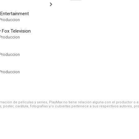
 Entertainment
Produccion
 Fox Television
Produccion
Produccion
Produccion
ación de películas y series, PlayMax no tiene relación alguna con el productor o el d
, póster, carátula, fotografías y/o cubiertas pertenece a sus respectivos autores, pr