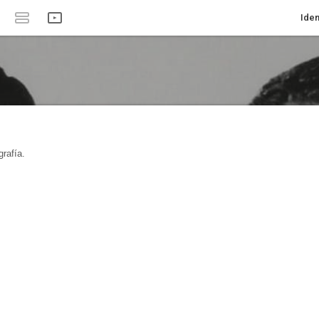
Iden
rafía.