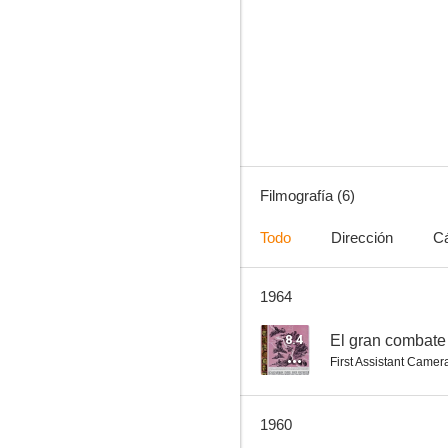
Filmografía (6)
Todo
Dirección
C
1964
8.4
El gran combate
First Assistant Camer
1960