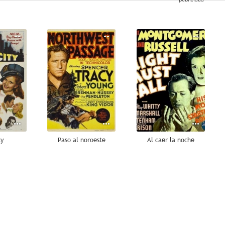
--
--
--
ty
Paso al noroeste
Al caer la noche