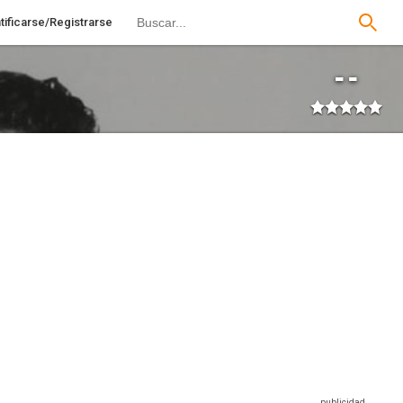
tificarse/Registrarse
--