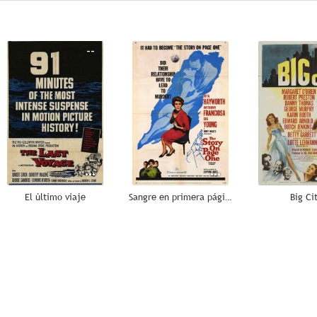
--
--
El último viaje
Sangre en primera página
Big Ci