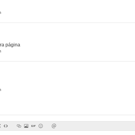
n
ra página
n
n