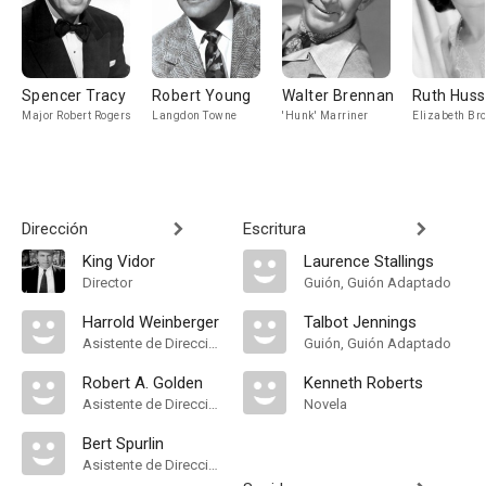
Spencer Tracy
Robert Young
Walter Brennan
Ruth Hus
Major Robert Rogers
Langdon Towne
'Hunk' Marriner
Elizabeth Br
Dirección
Escritura
King Vidor
Laurence Stallings
Director
Guión, Guión Adaptado
Harrold Weinberger
Talbot Jennings
Asistente de Dirección
Guión, Guión Adaptado
Robert A. Golden
Kenneth Roberts
Asistente de Dirección
Novela
Bert Spurlin
Asistente de Dirección