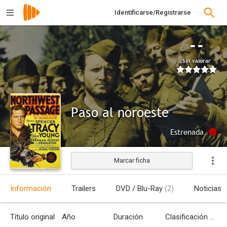
Identificarse/Registrarse
--
Sin valorar
Paso al noroeste
Estrenada
Marcar ficha
Información
Trailers
DVD / Blu-Ray
(2)
Noticias
Título original
Año
Duración
Clasificación por edades