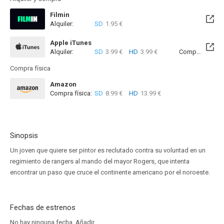
Filmin
Alquiler:
SD
1.95 €
Disponible hasta el Vie, 14 Ago 2026 (Quedan 9 días)
Apple iTunes
Alquiler:
SD
3.99 €
HD
3.99 €
Compra:
SD
8
Compra física
Amazon
Compra física:
SD
8.99 €
HD
13.99 €
Sinopsis
Un joven que quiere ser pintor es reclutado contra su voluntad en un
regimiento de rangers al mando del mayor Rogers, que intenta
encontrar un paso que cruce el continente americano por el noroeste.
Fechas de estrenos
No hay ninguna fecha.
Añadir