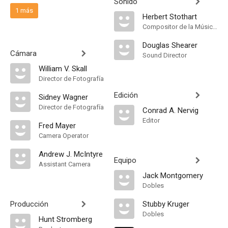
Sonido
1 más
Herbert Stothart
Compositor de la Música Original
Douglas Shearer
Cámara
Sound Director
William V. Skall
Director de Fotografía
Edición
Sidney Wagner
Director de Fotografía
Conrad A. Nervig
Editor
Fred Mayer
Camera Operator
Andrew J. McIntyre
Equipo
Assistant Camera
Jack Montgomery
Dobles
Producción
Stubby Kruger
Dobles
Hunt Stromberg