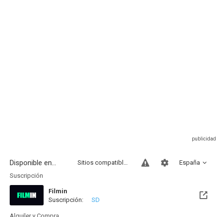
Disponible en...
Sitios compatibles
España
Suscripción
Filmin
Suscripción:
SD
Disponible hasta el Vie, 14 Ago 2026 (Quedan 9 días)
Alquiler y Compra