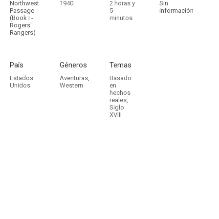
Northwest
1940
2 horas y
Sin
Passage
5
información
(Book I -
minutos
Rogers'
Rangers)
País
Géneros
Temas
Estados
Aventuras
,
Basado
Unidos
Western
en
hechos
reales
,
Siglo
XVIII