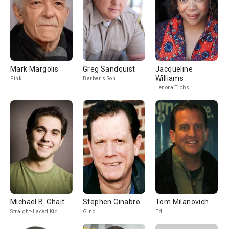
Mark Margolis
Greg Sandquist
Jacqueline
Williams
Fink
Barber's Son
Lenora Tibbs
Michael B. Chait
Stephen Cinabro
Tom Milanovich
Straight-Laced Kid
Gino
Ed