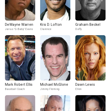
DeWayne Warren
Kris D. Lofton
Graham Beckel
Jarius 'G-Baby' Evans
Clarence
Duffy
Mark Robert Ellis
Michael McGlone
Dawn Lewis
Baseball Coach
Jimmy Fleming
Ellen