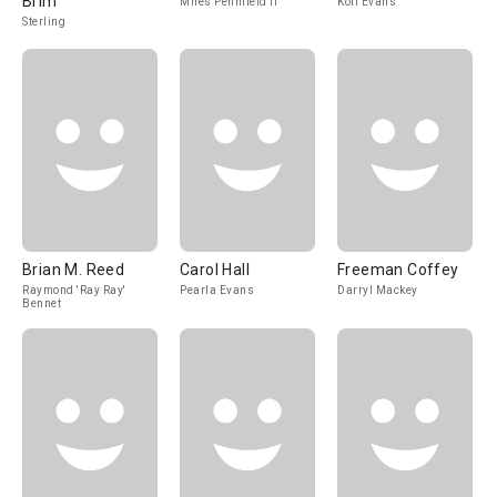
Brim
Miles Pennfield II
Kofi Evans
Sterling
Brian M. Reed
Carol Hall
Freeman Coffey
Raymond 'Ray Ray'
Pearla Evans
Darryl Mackey
Bennet