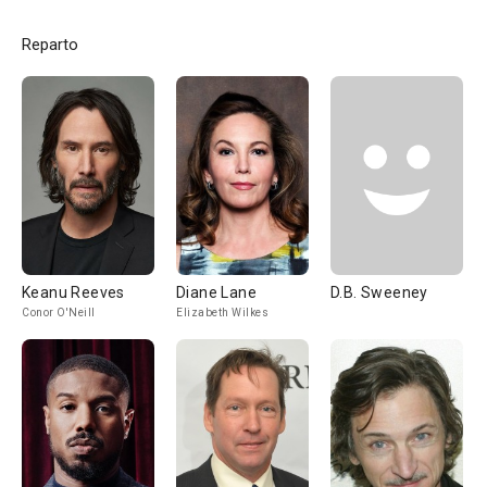
Reparto
Keanu Reeves
Diane Lane
D.B. Sweeney
Conor O'Neill
Elizabeth Wilkes