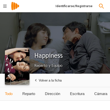
Identificarse/Registrarse
Happiness
Reparto y Equipo
Volver a la ficha
Todo
Reparto
Dirección
Escritura
Cámara