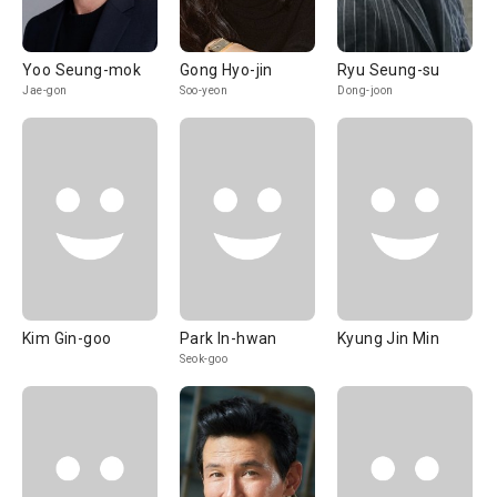
Yoo Seung-mok
Gong Hyo-jin
Ryu Seung-su
Jae-gon
Soo-yeon
Dong-joon
Kim Gin-goo
Park In-hwan
Kyung Jin Min
Seok-goo