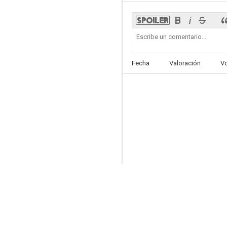
Unbowed
Fecha
Valoración
V
--
Un cuento de cine
--