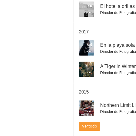
9.0
El hotel a orillas
Director de Fotografía
Nareul guhaji maseyo
2017
--
6.4
En la playa sola
Director de Fotografía
--
A Tiger in Winter
Director de Fotografía
2015
Northern Limit Line
--
Northern Limit L
--
Director de Fotografía
Ver todo