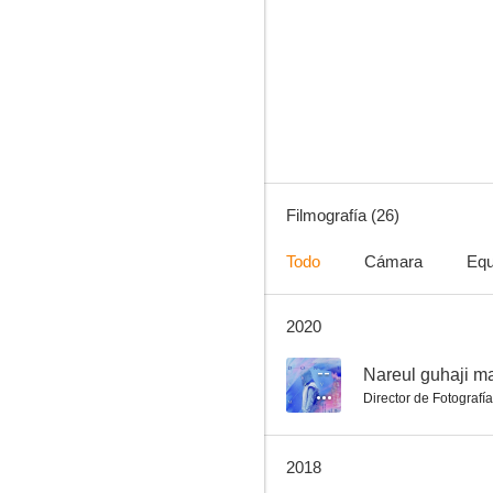
Musa the Warrior
6.0
Filmografía (26)
Todo
Cámara
Equ
2020
Secret Love
--
--
Nareul guhaji m
Director de Fotografía
2018