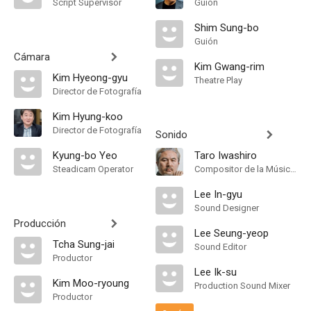
Script Supervisor
Guión
Shim Sung-bo
Guión
Cámara
Kim Gwang-rim
Kim Hyeong-gyu
Theatre Play
Director de Fotografía
Kim Hyung-koo
Director de Fotografía
Sonido
Kyung-bo Yeo
Taro Iwashiro
Steadicam Operator
Compositor de la Música Original, Orquestador, Conductor
Lee In-gyu
Sound Designer
Producción
Lee Seung-yeop
Tcha Sung-jai
Sound Editor
Productor
Lee Ik-su
Kim Moo-ryoung
Production Sound Mixer
Productor