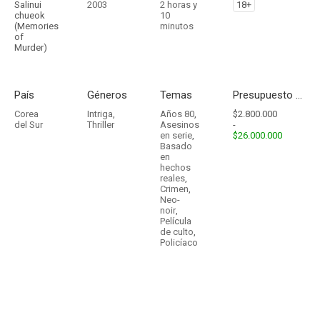
Salinui
2003
2 horas y
18+
chueok
10
(Memories
minutos
of
Murder)
País
Géneros
Temas
Presupuesto - Ingresos
Corea
Intriga
,
Años 80
,
$2.800.000
del Sur
Thriller
Asesinos
-
en serie
,
$26.000.000
Basado
en
hechos
reales
,
Crimen
,
Neo-
noir
,
Película
de culto
,
Policíaco