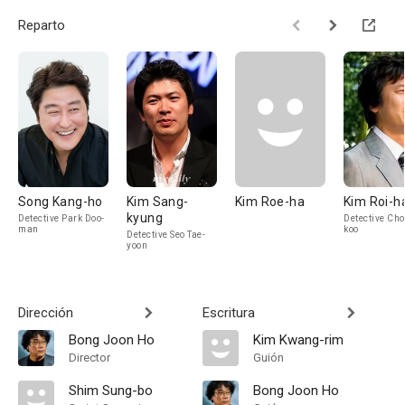
Reparto
Song Kang-ho
Kim Sang-
Kim Roe-ha
Kim Roi-h
kyung
Detective Park Doo-
Detective Cho
man
koo
Detective Seo Tae-
yoon
Dirección
Escritura
Bong Joon Ho
Kim Kwang-rim
Director
Guión
Shim Sung-bo
Bong Joon Ho