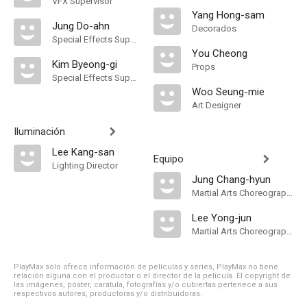
VFX Supervisor
Yang Hong-sam
Jung Do-ahn
Decorados
Special Effects Supervisor
You Cheong
Kim Byeong-gi
Props
Special Effects Supervisor
Woo Seung-mie
Art Designer
Iluminación
Lee Kang-san
Equipo
Lighting Director
Jung Chang-hyun
Martial Arts Choreographer
Lee Yong-jun
Martial Arts Choreographer
PlayMax solo ofrece información de películas y series, PlayMax no tiene
relación alguna con el productor o el director de la película. El copyright de
las imágenes, póster, carátula, fotografías y/o cubiertas pertenece a sus
respectivos autores, productoras y/o distribuidoras.