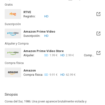
Gratis
RTVE
Registro:
HD
Disponible hasta el Sab, 19 Dic 2026 (Quedan 4 meses)
Suscripción
Amazon Prime Video
Suscripción:
HD
Alquiler y Compra
Amazon Prime Video Store
Alquiler:
SD
1.99 €
HD
2.99 €
Compra:
SD
7
Compra física
Amazon
Compra física:
SD
9.91 €
HD
62.99 €
Sinopsis
Corea del Sur, 1986. Una joven aparece brutalmente violada y