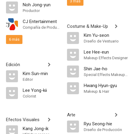
3 más
Noh Jong-yun
Productor
CJ Entertainment
Costume & Make-Up
Compañía de Produccion
Kim Yu-seon
6 más
Diseño de Vestuario
Lee Hee-eun
Makeup Effects Designer
Edición
Shin Jae-ho
Kim Sun-min
Special Effects Makeup Artist
Editor
Hwang Hyun-gyu
Lee Yong-kii
Makeup & Hair
Colorist
Arte
Efectos Visuales
Ryu Seong-hie
Kang Jong-ik
Diseño de Producción