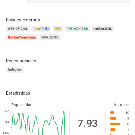
Enlaces externos
Redes sociales
Estadísticas
Popularidad
Votos
141
10
9
7.93
764
8
7
1387