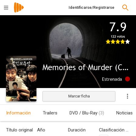
Identificarse/Registrarse
7.9
122 votos
Memories of Murder (Crónica de un asesino en serie)
Estrenada
Marcar ficha
Información
Trailers
DVD / Blu-Ray
(3)
Noticias
Título original
Año
Duración
Clasificación por edades