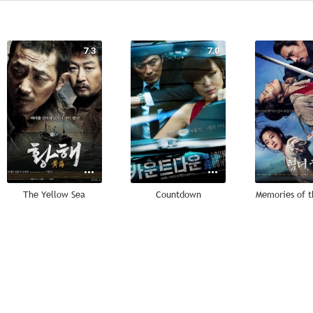
7.3
7.0
The Yellow Sea
Countdown
Memories of 
--
--