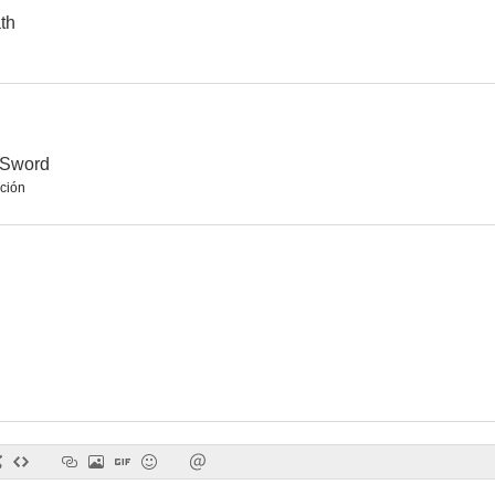
th
 Sword
ción