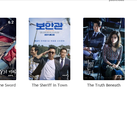
6.2
6.0
--
the Sword
The Sheriff in Town
The Truth Beneath
--