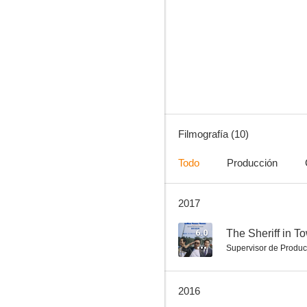
South Bound
Filmografía (10)
Todo
Producción
2017
6.0
The Sheriff in T
Supervisor de Produc
2016