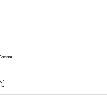
A Confession
Happiness
Happin
Cámara
own
ción