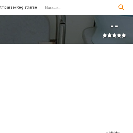
tificarse/Registrarse
--