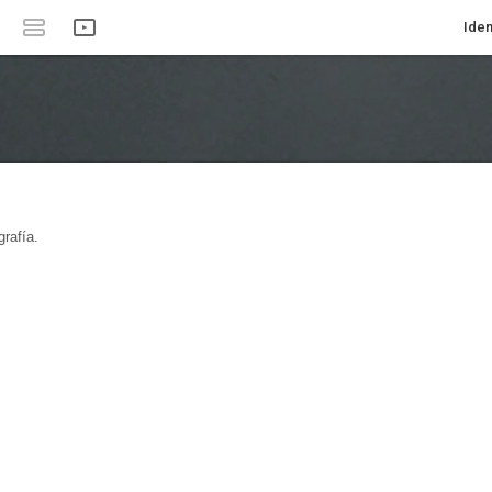
Iden
rafía.