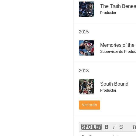
--
The Truth Benea
Productor
2015
6.2
Memories of the
Supervisor de Produc
2013
--
South Bound
Productor
Ver todo