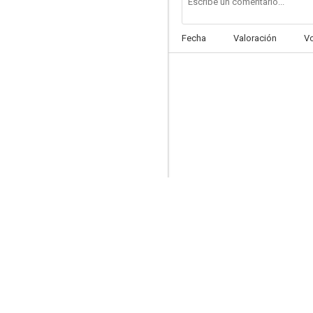
Fecha
Valoración
V
Mad Dog
--
The Righteous Thief
--