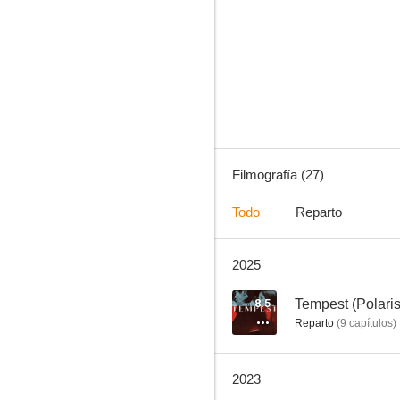
Exit
6.1
Filmografía (27)
Todo
Reparto
2025
Thirst
5.8
8.5
Tempest (Polaris
Reparto
(
9
capítulos
)
2023