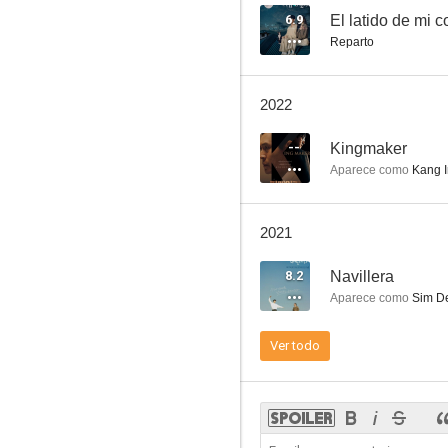
6.9
El latido de mi 
Reparto
Sueño lúcido
2022
--
--
Kingmaker
Aparece como
Kang I
2021
8.2
Navillera
Aparece como
Sim De
Kingmaker
Ver todo
--