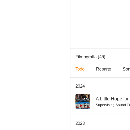
A todo gas 2
7.5
Filmografía (49)
Todo
Reparto
Son
2024
Mi primer beso
7.2
--
A Little Hope fo
Supervising Sound Ed
2023