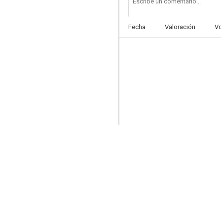
Fecha
Valoración
V
Sin salida
6.5
Spawn
6.1