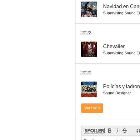
6.6
Navidad en Can
Supervising Sound Ed
Honey 3: Dare to Dance
2022
6.7
6.8
Chevalier
Supervising Sound Ed
2020
6.0
Policías y ladro
Sound Designer
Selma
Ver todo
6.6