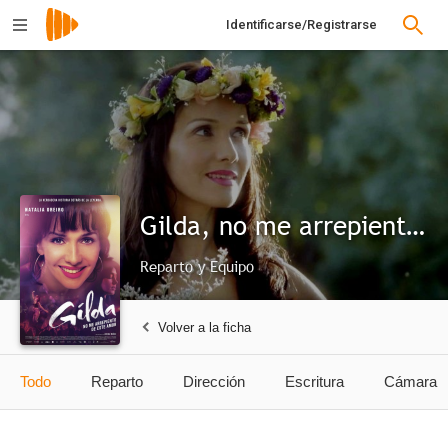
Identificarse/Registrarse
Gilda, no me arrepiento de este amor
Reparto y Equipo
Volver a la ficha
Todo
Reparto
Dirección
Escritura
Cámara