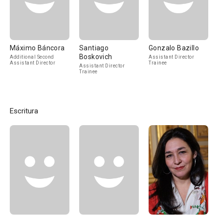
Máximo Báncora
Santiago
Gonzalo Bazillo
Boskovich
Additional Second
Assistant Director
Assistant Director
Trainee
Assistant Director
Trainee
Escritura