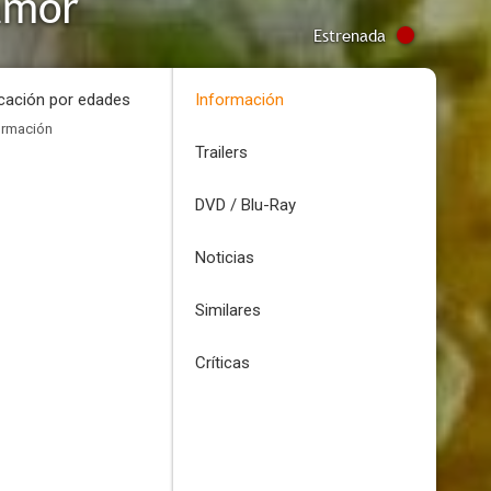
amor
Estrenada
icación por edades
Información
ormación
Trailers
DVD / Blu-Ray
Noticias
Similares
Críticas