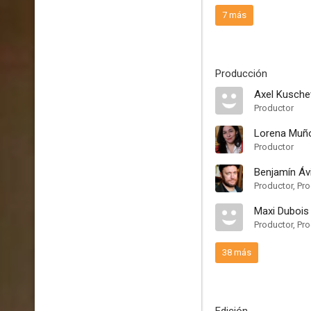
7 más
Producción
Axel Kusche
Productor
Lorena Muñ
Productor
Benjamín Ávi
Maxi Dubois
Productor, Pro
38 más