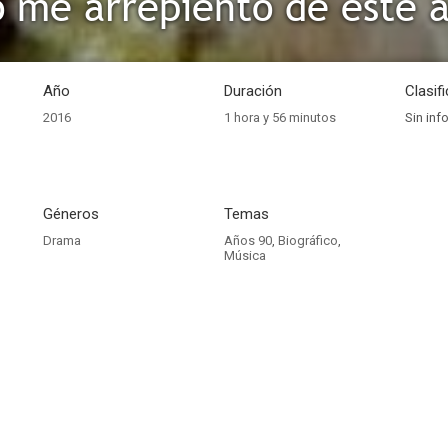
o me arrepiento de este 
Año
Duración
Clasif
2016
1 hora y 56 minutos
Sin inf
Géneros
Temas
Drama
Años 90
,
Biográfico
,
Música