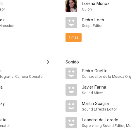
ti
Lorena Muñoz
sor
Guión
dez
Pedro Loeb
Dirección
Script Editor
1 más
Sonido
a
Pedro Onetto
otografía, Camera Operator
Compositor de la Música Orig
ra
Javier Farina
Sound Mixer
uzy
Martín Scaglia
Sound Effects Editor
ieta
Leandro de Loredo
erator