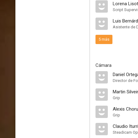
Lorena Lisot
Script Supervi
Luis Bernár
Asistente de 
5 más
Cámara
Daniel Orteg
Director de F
Martin Silvei
Grip
Alexis Chor
Grip
Claudio Iturr
Steadicam Op