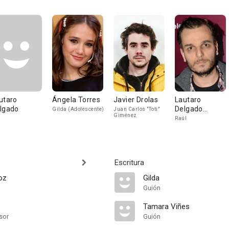
utaro
Ángela Torres
Javier Drolas
Lautaro
lgado
Delgado
Gilda (Adolescente)
Juan Carlos "Toti"
Giménez
Tymruk
Raúl
Escritura
oz
Gilda
Guión
Tamara Viñes
sor
Guión