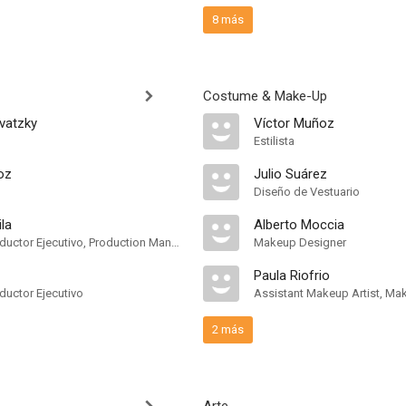
8 más
Costume & Make-Up
vatzky
Víctor Muñoz
Estilista
oz
Julio Suárez
Diseño de Vestuario
la
Alberto Moccia
Productor, Productor Ejecutivo, Production Manager
Makeup Designer
Paula Riofrio
ductor Ejecutivo
Assistant Makeup Artist, Mak
2 más