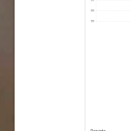
???
???
???