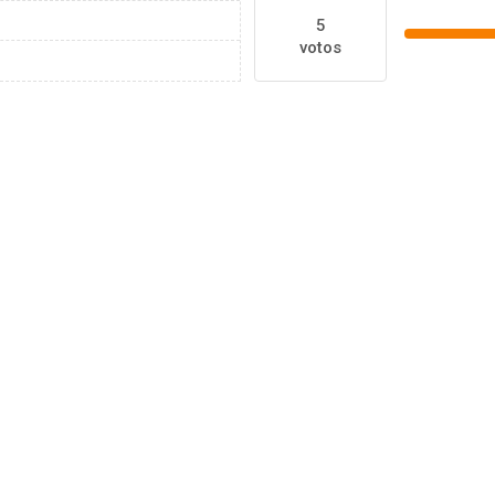
5
votos