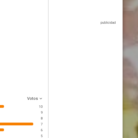
Votos
10
9
8
7
6
5