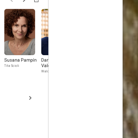
Susana Pampín
Daniel
Jordán Otero
Vanesa
Valenzuela
Weinberg
Tita Scioli
Raúl Larrosa
Waldo
Susana