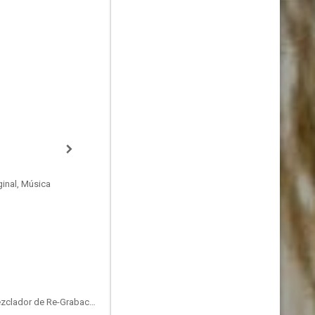
inal, Música
Supervising Sound Editor, Mezclador de Re-Grabación de Sonido