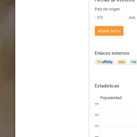
Fechas de estrenos
País de origen:
- V.O:
Jue,
Añadir fecha
Enlaces externos
Estadísticas
Popularidad
???
???
???