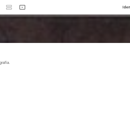
Iden
rafía.