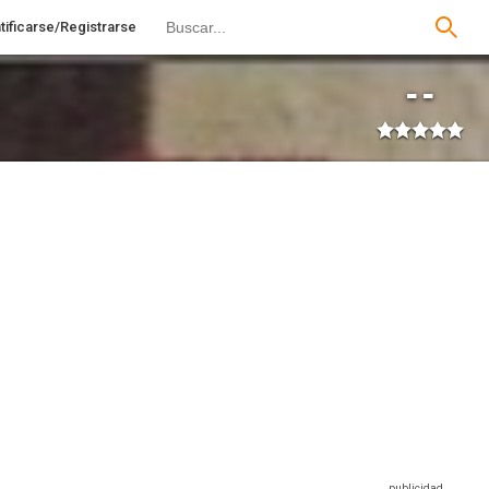
tificarse/Registrarse
--