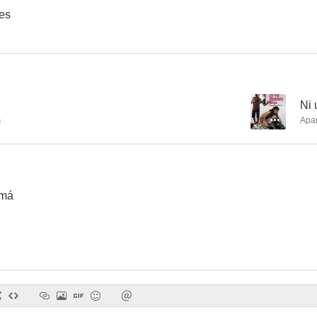
les
--
Ni
m
Apa
amá