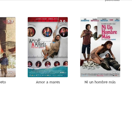
5.3
3.0
--
ieto
Amor a mares
Ni un hombre más