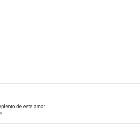
Pájaros volando
Gilda: No me arrepiento de este amor
epiento de este amor
a