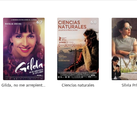
6.7
6.0
Gilda, no me arrepiento de este amor
Ciencias naturales
Silvia Pr
--
--