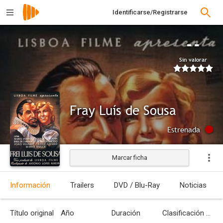
Identificarse/Registrarse
--
Sin valorar
Fray Luís de Sousa
Estrenada
Marcar ficha
Información
Trailers
DVD / Blu-Ray
Noticias
Título original
Año
Duración
Clasificación por edades