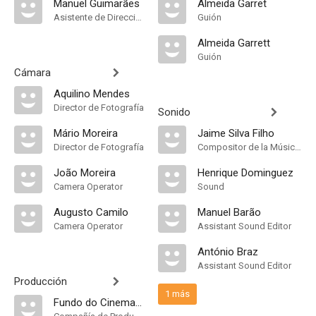
Manuel Guimarães
Almeida Garret
Asistente de Dirección
Guión
Almeida Garrett
Guión
Cámara
Aquilino Mendes
Director de Fotografía
Sonido
Mário Moreira
Jaime Silva Filho
Director de Fotografía
Compositor de la Música Original, Música
João Moreira
Henrique Dominguez
Camera Operator
Sound
Augusto Camilo
Manuel Barão
Camera Operator
Assistant Sound Editor
António Braz
Assistant Sound Editor
Producción
1 más
Fundo do Cinema Nacional