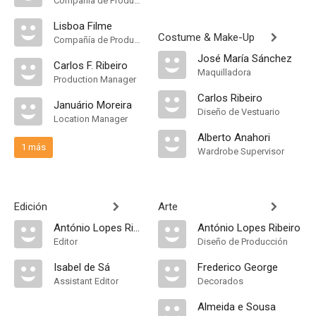
Compañía de Produccion
Lisboa Filme
Costume & Make-Up
Compañía de Produccion
José María Sánchez
Carlos F. Ribeiro
Maquilladora
Production Manager
Carlos Ribeiro
Januário Moreira
Diseño de Vestuario
Location Manager
Alberto Anahori
1 más
Wardrobe Supervisor
Edición
Arte
António Lopes Ribeiro
António Lopes Ribeiro
Editor
Diseño de Producción
Isabel de Sá
Frederico George
Assistant Editor
Decorados
Almeida e Sousa