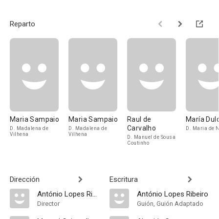
Reparto
Maria Sampaio
Maria Sampaio
Raul de
María Dul
Carvalho
D. Madalena de
D. Madalena de
D. Maria de 
Vilhena
Vilhena
D. Manuel de Sousa
Coutinho
Dirección
Escritura
António Lopes Ribeiro
António Lopes Ribeiro
Director
Guión, Guión Adaptado