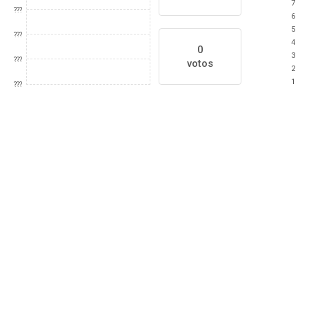
7
???
6
5
???
4
0
3
???
votos
2
1
???