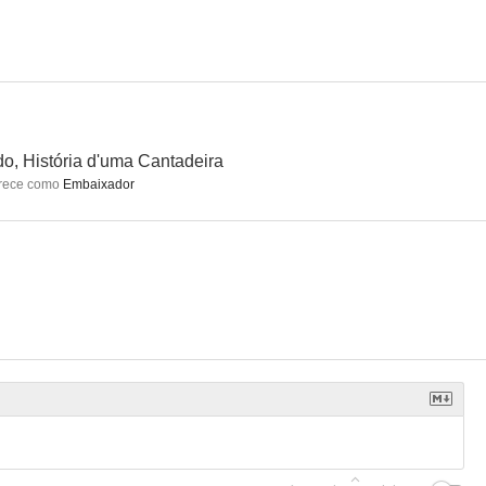
o, História d'uma Cantadeira
rece como
Embaixador