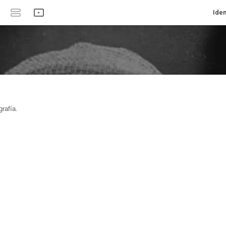
Iden
rafía.