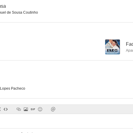
usa
uel de Sousa Coutinho
--
Fad
Apa
 Lopes Pacheco