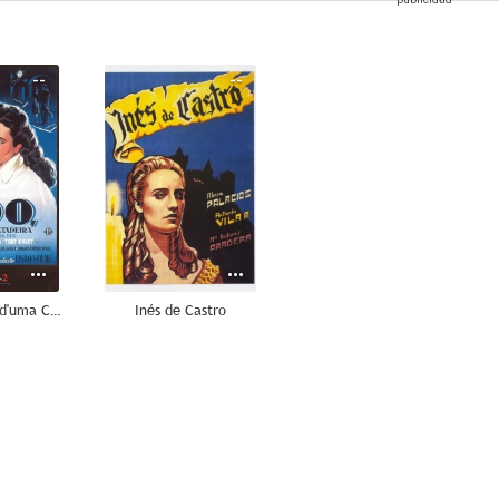
--
--
Fado, História d'uma Cantadeira
Inés de Castro