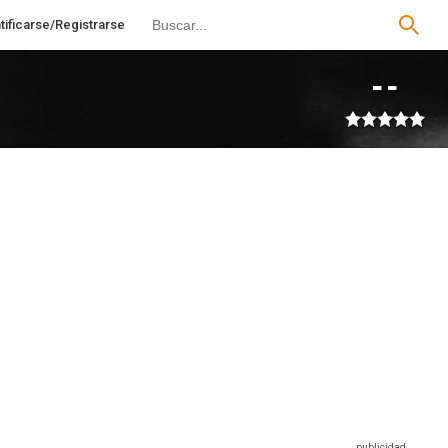
tificarse/Registrarse
--