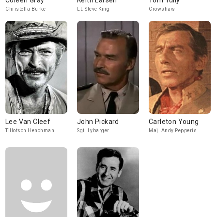
Coleen Gray
Keith Larsen
Tom Tully
Christella Burke
Lt. Steve King
Crowshaw
Lee Van Cleef
John Pickard
Carleton Young
Tillotson Henchman
Sgt. Lybarger
Maj. Andy Pepperis