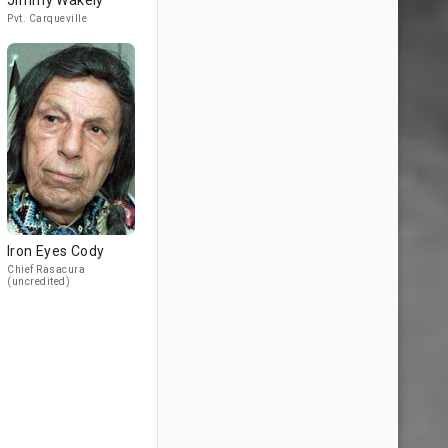
Jimmy Wakely
Pvt. Carqueville
Iron Eyes Cody
Chief Rasacura
(uncredited)