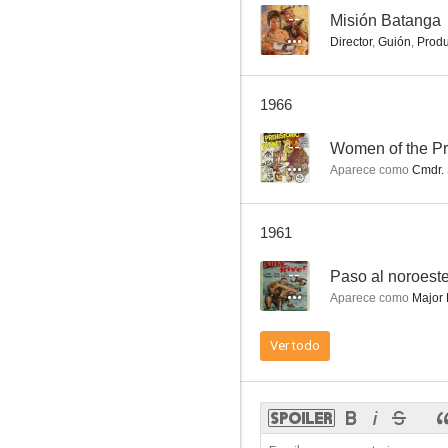
--
Misión Batanga
Director
,
Guión
,
Produ
Men Into Space
1966
--
--
Women of the Pre
Aparece como
Cmdr. 
1961
--
Paso al noroest
Aparece como
Major 
Paso al noroeste
Ver todo
--