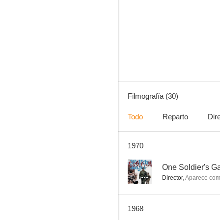
One Soldier's Gamble
--
Filmografía (30)
Todo
Reparto
Dir
1970
Paso al noroeste
--
--
One Soldier's G
Director
,
Aparece co
1968