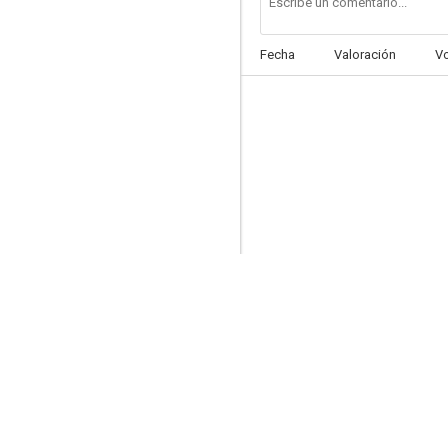
Fecha
Valoración
V
Badlands of Montana
--
Águila Brava
--