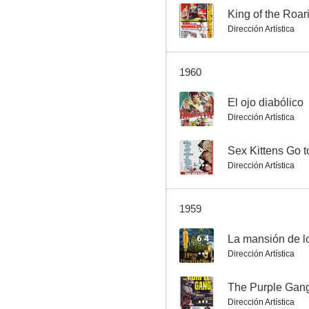
--
Dirección Artística
Prima Rock
1960
--
--
El ojo diabólico
Dirección Artística
--
Sex Kittens Go t
Dirección Artística
1959
El ojo diabólico
6.4
La mansión de l
--
Dirección Artística
--
The Purple Gan
Dirección Artística