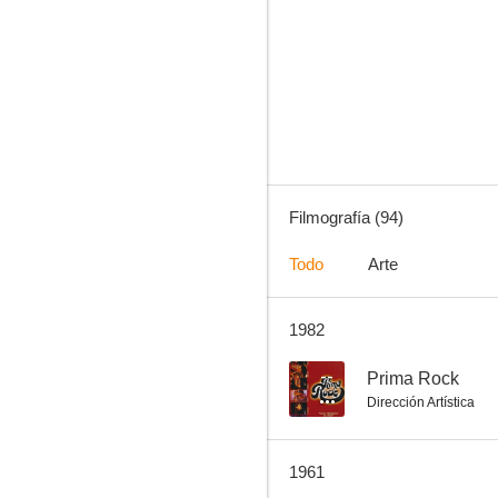
El murciélago
5.1
Filmografía (94)
Todo
Arte
1982
Valle prohibido
--
--
Prima Rock
Dirección Artística
1961