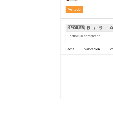
Ver todo
The Purple Gang
--
Fecha
Valoración
V
El desesperado
--