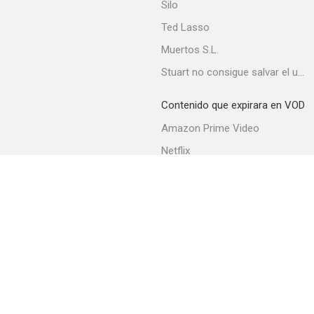
Silo
Ted Lasso
Muertos S.L.
Leave It to Henry
Stuart no consigue salvar el universo
--
Contenido que expirara en VOD
Amazon Prime Video
Netflix
Movistar+
Filmin
Movistar+ Fibra
Stage Struck
--