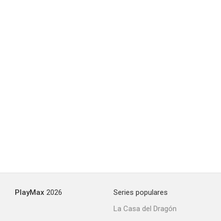
Bomba and the Hidden City
--
Big Timber
--
PlayMax
2026
Series populares
La Casa del Dragón