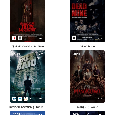
Que el diablo te lleve
Dead Mine
2011
7.2
2023
--
Redada asesina (The Raid)
Mangkujiwo 2
2008
--
2024
--