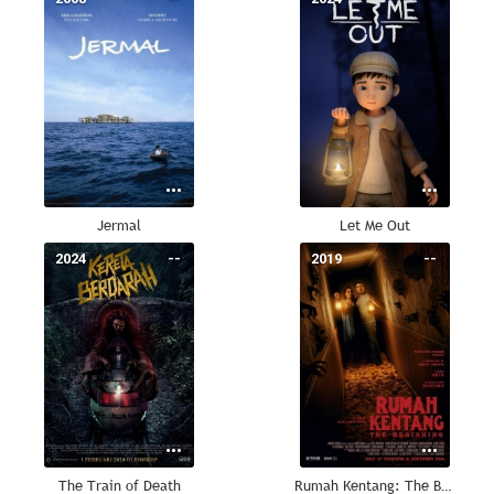
Jermal
Let Me Out
2024
--
2019
--
The Train of Death
Rumah Kentang: The Beginning