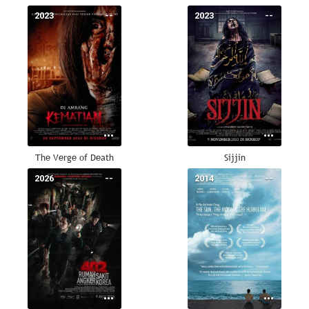
2023
--
2023
--
The Verge of Death
Sijjin
2026
--
2014
--