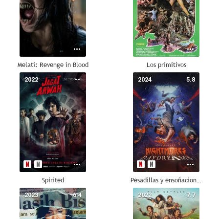
Melati: Revenge in Blood
Los primitivos
2022
--
2024
5.8
Spirited
Pesadillas y ensoñaciones de Joko Anwar
2023
6.4
2022
7.7