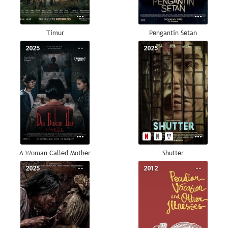
Timur
Pengantin Setan
2025
--
2025
--
A Woman Called Mother
Shutter
2025
--
2012
--