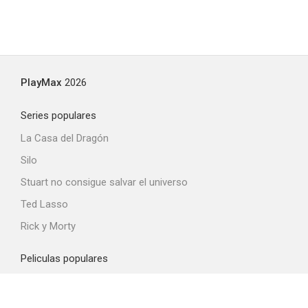
PlayMax
2026
Series populares
La Casa del Dragón
Silo
Stuart no consigue salvar el universo
Ted Lasso
Rick y Morty
Peliculas populares
Spider-Man: Brand New Day
La odisea