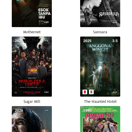
Mothernet
Samsara
2025
--
2025
3.5
Sugar Mill
The Haunted Hotel
2026
--
1980
--