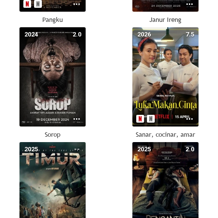
Pangku
Janur Ireng
2024
2.0
2026
7.5
Sorop
Sanar, cocinar, amar
2025
--
2025
2.0