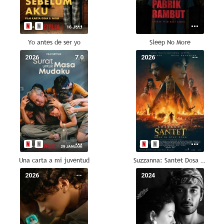
Yo antes de ser yo
Sleep No More
2026
7.0
2026
--
Una carta a mi juventud
Suzzanna: Santet Dosa di Atas Dosa
2026
--
2024
--