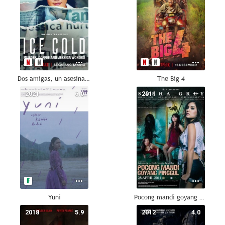
Dos amigas, un asesinato y un café
The Big 4
2021
6.0
2011
--
Yuni
Pocong mandi goyang pinggul
2018
5.9
2012
4.0