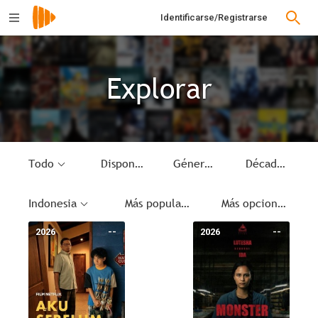
Identificarse/Registrarse
Explorar
Todo
Disponible
Género
Década
Indonesia
Más populares
Más opciones
2026
--
2026
--