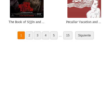
The Book of Sijjin and Illiyyin
Peculiar Vacation and Other Illnesses
...
1
2
3
4
5
15
Siguiente