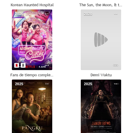
Korean Haunted Hospital
The Sun, the Moon, & the Hurricane
2026
--
2020
--
Fans de tiempo completo
Demi Waktu
2025
--
2025
--