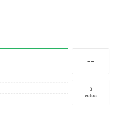
--
0
votos