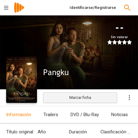
Identificarse/Registrarse
--
Sin valorar
Pangku
Marcar ficha
Estrenada
Información
Trailers
DVD / Blu-Ray
Noticias
Título original
Año
Duración
Clasificación por edades