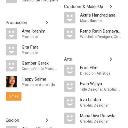
Director de Fotografía
Costume & Make-Up
Aktris Handradjasa
Maquilladora
Producción
Arya Ibrahim
Retno Ratih Damayanti
Productor
Wardrobe Designer, Costume Designer
Gita Fara
Productor
Arte
Gambar Gerak
Eros Eflin
Compañía de Produccion
Dirección Artística
Happy Salma
Evan Wijaya
Productor Asociado
Title Designer, Graphic Designer
6 más
Irva Lestari
Graphic Designer
Maria Diva Roswita
Edición
Graphic Designer