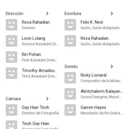
Dirección
Escritura
Reza Rahadian
Felix K. Nesi
Director
Guión, Guión Adaptado
Leon Lolang
Reza Rahadian
Second Assistant Director
Guión, Guión Adaptado
Riri Pohan
First Assistant Director
Sonido
Timothy Amadeus Herlambang
Ricky Lionardi
Third Assistant Director
Compositor de la Música Original, Música
Akritchalerm Kalayanamitr
Sound Designer, Mezclador de Re-Grabación de Sonido
Cámara
Gay Hian Teoh
Garren Hayes
Director de Fotografía
Mezclador de Re-Grabación de Sonido
Teoh Gay Hian