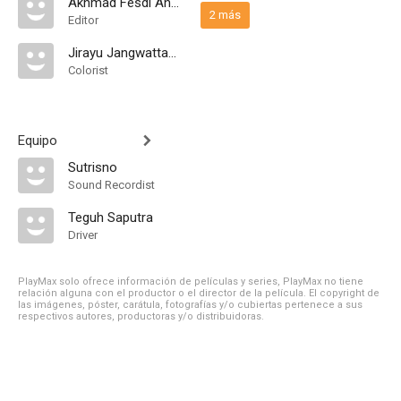
Akhmad Fesdi Anggoro
2 más
Editor
Jirayu Jangwattanapong
Colorist
Equipo
Sutrisno
Sound Recordist
Teguh Saputra
Driver
PlayMax solo ofrece información de películas y series, PlayMax no tiene
relación alguna con el productor o el director de la película. El copyright de
las imágenes, póster, carátula, fotografías y/o cubiertas pertenece a sus
respectivos autores, productoras y/o distribuidoras.