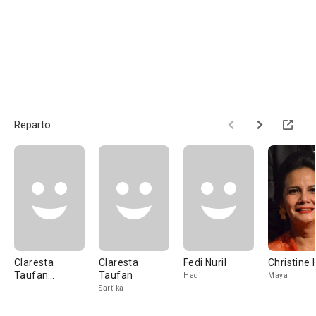
Reparto
Claresta
Claresta
Fedi Nuril
Christine
Taufan
Taufan
Hadi
Maya
Kusumarina
Sartika