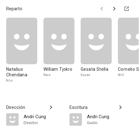
Reparto
Natalius
William Tjokro
Gesata Stella
Cornelio 
Chendana
Rain
Susan
Will
Kris
Dirección
Escritura
Andri Cung
Andri Cung
Director
Guión