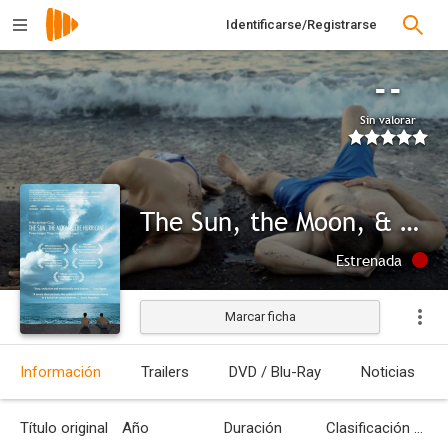
Identificarse/Registrarse
--
Sin valorar
The Sun, the Moon, & the Hurricane
Estrenada
Marcar ficha
Información
Trailers
DVD / Blu-Ray
Noticias
Título original
Año
Duración
Clasificación por edades