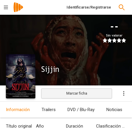
Identificarse/Registrarse
--
Sin valorar
Sijjin
Marcar ficha
Estrenada
Información
Trailers
DVD / Blu-Ray
Noticias
Título original
Año
Duración
Clasificación por edades