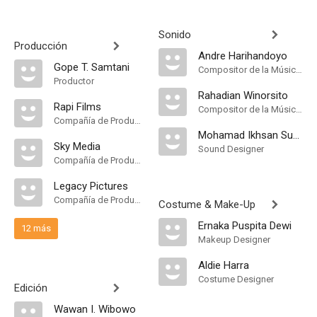
Sonido
Producción
Andre Harihandoyo
Gope T. Samtani
Compositor de la Música Original, Música
Productor
Rahadian Winorsito
Rapi Films
Compositor de la Música Original, Música
Compañía de Produccion
Mohamad Ikhsan Sungkar
Sky Media
Sound Designer
Compañía de Produccion
Legacy Pictures
Compañía de Produccion
Costume & Make-Up
Ernaka Puspita Dewi
12 más
Makeup Designer
Aldie Harra
Costume Designer
Edición
Wawan I. Wibowo