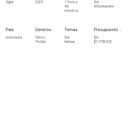
Sijjin
2023
1 hora y
Sin
40
información
minutos
País
Géneros
Temas
Presupuesto - Ingresos
Indonesia
Terror
,
Sin
$0 -
Thriller
temas
$1.778.572