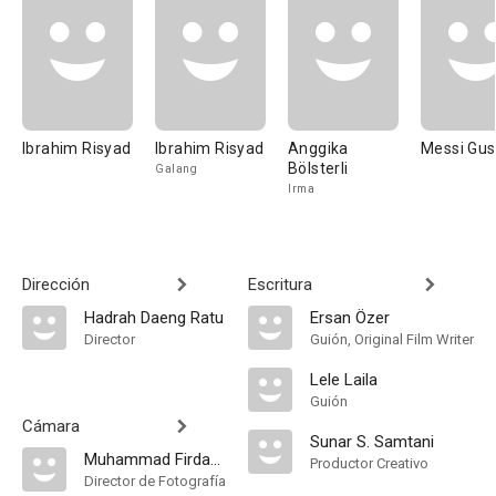
Ibrahim Risyad
Ibrahim Risyad
Anggika
Messi Gus
Bölsterli
Galang
Irma
Dirección
Escritura
Hadrah Daeng Ratu
Ersan Özer
Director
Guión, Original Film Writer
Lele Laila
Guión
Cámara
Sunar S. Samtani
Muhammad Firdaus
Productor Creativo
Director de Fotografía