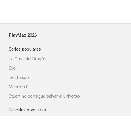
PlayMax
2026
Series populares
La Casa del Dragón
Silo
Ted Lasso
Muertos S.L.
Stuart no consigue salvar el universo
Peliculas populares
Spider-Man: Brand New Day
La odisea