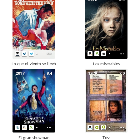
Lo que el viento se llevó
Los miserables
2017
8.4
1979
7.0
El gran showman
Tess