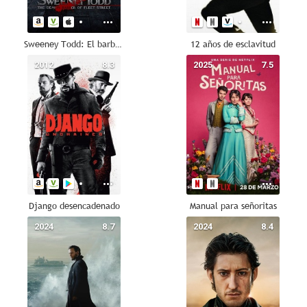
Sweeney Todd: El barbero diabólico de la calle Fleet
12 años de esclavitud
2012
8.3
2025
7.5
Django desencadenado
Manual para señoritas
2024
8.7
2024
8.4