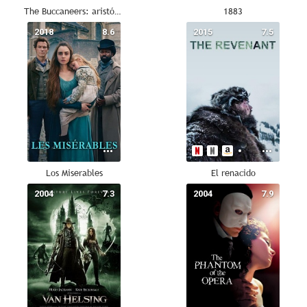
The Buccaneers: aristócratas por amor
1883
2018
8.6
2015
7.5
Los Miserables
El renacido
2004
7.3
2004
7.9