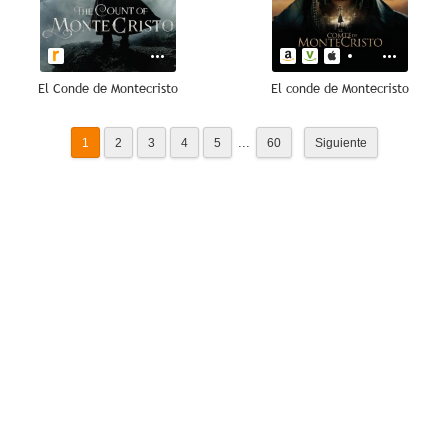
El Conde de Montecristo
El conde de Montecristo
...
1
2
3
4
5
60
Siguiente