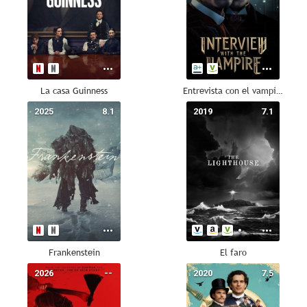
La casa Guinness
Entrevista con el vampiro, de Anne Rice
2025
8.1
2019
7.1
Frankenstein
El faro
2026
--
2020
7.5