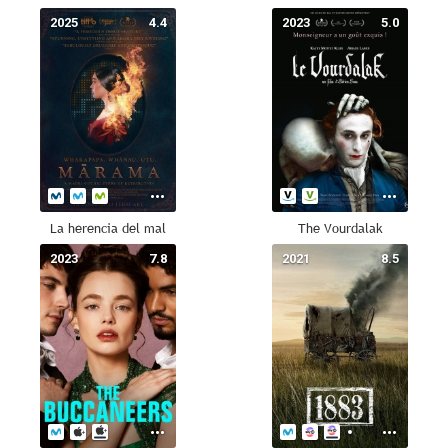
2025
4.4
2023
5.0
La herencia del mal
The Vourdalak
2023
7.8
2021
8.5