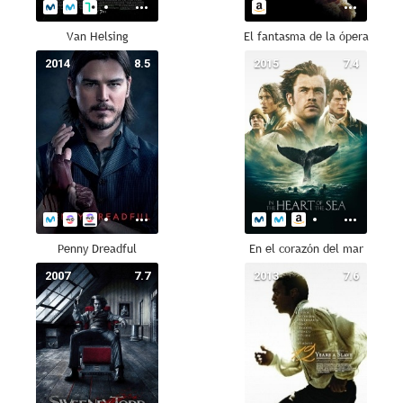
Van Helsing
El fantasma de la ópera
2014
8.5
2015
7.4
Penny Dreadful
En el corazón del mar
2007
7.7
2013
7.6