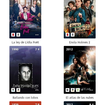
La ley de Lidia Poët
Enola Holmes 2
1990
7.9
2012
7.5
Bailando con lobos
El atlas de las nubes
1939
7.8
2012
8.4