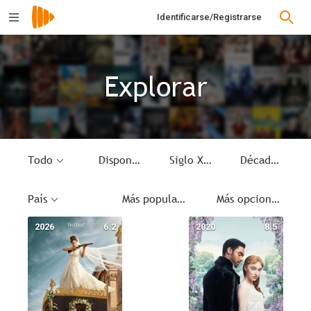
Identificarse/Registrarse
Explorar
Todo
Disponible
Siglo XIX
Década
País
Más populares
Más opciones
2026
6.2
2020
8.5