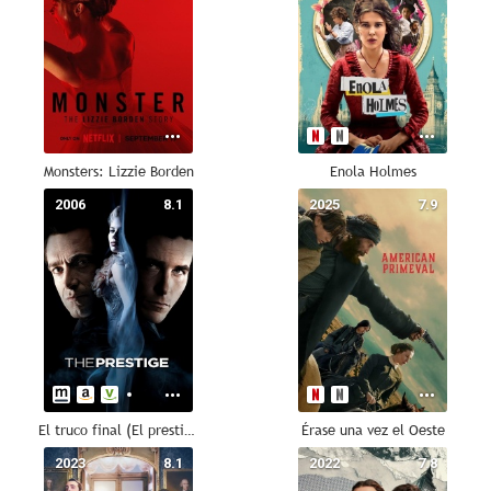
Monsters: Lizzie Borden
Enola Holmes
2006
8.1
2025
7.9
El truco final (El prestigio)
Érase una vez el Oeste
2023
8.1
2022
7.8