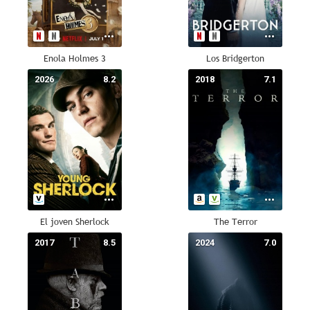
Enola Holmes 3
Los Bridgerton
2026
8.2
2018
7.1
El joven Sherlock
The Terror
2017
8.5
2024
7.0