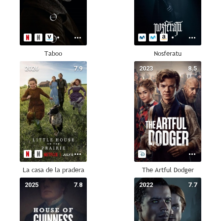
Taboo
Nosferatu
2026
7.9
2023
8.5
La casa de la pradera
The Artful Dodger
2025
7.8
2022
7.7