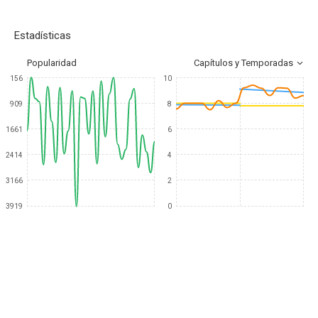
Estadísticas
Popularidad
Capítulos y Temporadas
156
10
909
8
1661
6
2414
4
3166
2
3919
0