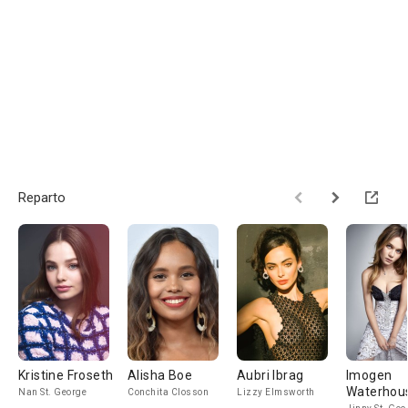
Reparto
Kristine Froseth
Alisha Boe
Aubri Ibrag
Imogen
Waterhou
Nan St. George
Conchita Closson
Lizzy Elmsworth