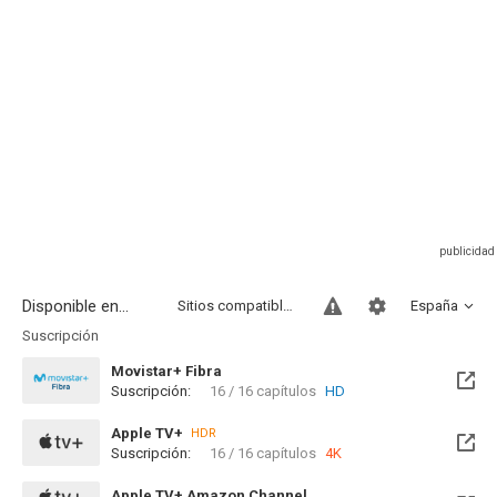
Disponible en...
Sitios compatibles
España
Suscripción
Movistar+ Fibra
Suscripción:
16 / 16 capítulos
HD
Disponible hasta el Sab, 01 Ene 2028 (Queda 1 año)
Apple TV+
HDR
Suscripción:
16 / 16 capítulos
4K
Apple TV+ Amazon Channel