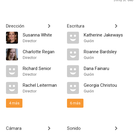
Jinny St. Geo
Dirección
Escritura
Susanna White
Katherine Jakeways
Director
Guión
Charlotte Regan
Roanne Bardsley
Director
Guión
Richard Senior
Dana Fainaru
Director
Guión
Rachel Leiterman
Georgia Christou
Director
Guión
4 más
6 más
Cámara
Sonido