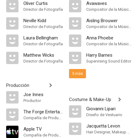
Oliver Curtis
Avawaves
Director de Fotografía
Compositor de la Música Original
Neville Kidd
Aisling Brouwer
Director de Fotografía
Compositor de la Música Original
Laura Bellingham
Anna Phoebe
Director de Fotografía
Compositor de la Música Original
Matthew Wicks
Harry Barnes
Director de Fotografía
Supervising Sound Editor
5 más
Producción
Joe Innes
Costume & Make-Up
Productor
Giovanni Lipari
The Forge Entertainment
Diseño de Vestuario
Compañía de Produccion
Jacquetta Levon
Apple TV
Hair Designer, Makeup Designer
Compañía de Produccion