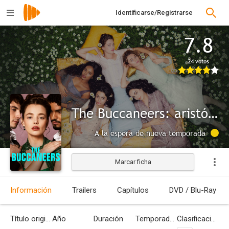
Identificarse/Registrarse
7.8
24 votos
The Buccaneers: aristócratas por amor
A la espera de nueva temporada
Marcar ficha
Información
Trailers
Capítulos
DVD / Blu-Ray
Título original
Año
Duración
Temporadas
Clasificación por edades