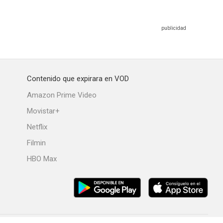
Contenido que expirara en VOD
Amazon Prime Video
Movistar+
Netflix
Filmin
HBO Max