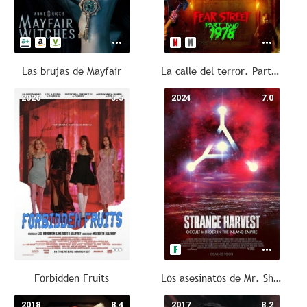
Las brujas de Mayfair
La calle del terror. Parte 2: 1978
2026
5.5
2024
7.0
Forbidden Fruits
Los asesinatos de Mr. Shiny
2018
8.4
2017
8.2