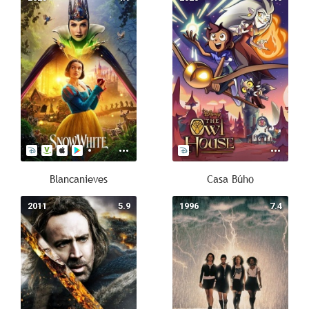
Blancanieves
Casa Búho
2011
5.9
1996
7.4