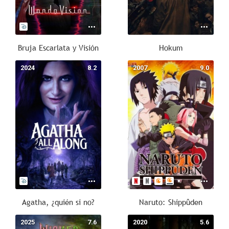
Bruja Escarlata y Visión
Hokum
2024
8.2
2007
9.0
Agatha, ¿quién si no?
Naruto: Shippûden
2025
7.6
2020
5.6