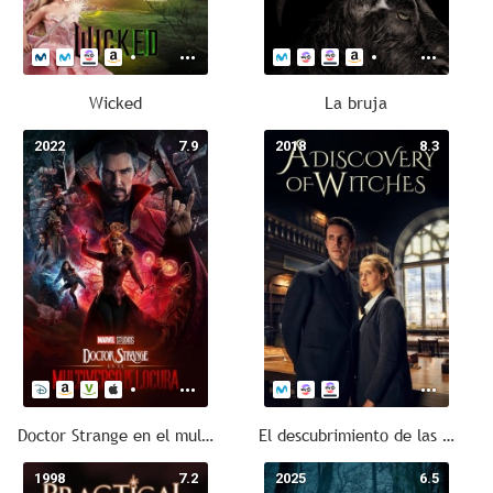
Wicked
La bruja
2022
7.9
2018
8.3
Doctor Strange en el multiverso de la locura
El descubrimiento de las brujas
1998
7.2
2025
6.5