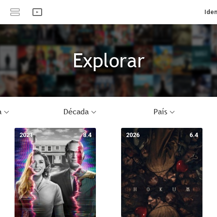
Iden
Explorar
a
Década
País
2021
8.4
2026
6.4