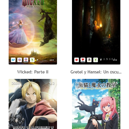
Wicked: Parte II
Gretel y Hansel: Un oscuro cuento de hadas
2009
9.2
2026
7.5