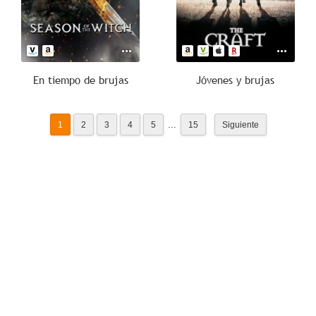
En tiempo de brujas
Jóvenes y brujas
...
1
2
3
4
5
15
Siguiente