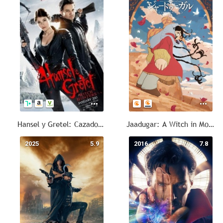
Hansel y Gretel: Cazadores de brujas
Jaadugar: A Witch in Mongolia
2025
5.9
2016
7.8