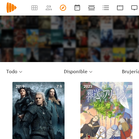
Todo
Disponible
Brujerí
2019
7.9
2023
9.1