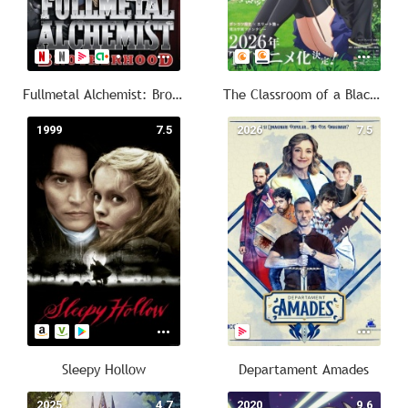
Fullmetal Alchemist: Brotherhood
The Classroom of a Black Cat and a Witch
1999
7.5
2026
7.5
Sleepy Hollow
Departament Amades
2025
4.7
2020
9.6