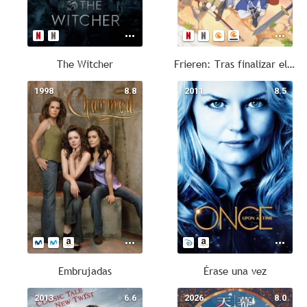
The Witcher
Frieren: Tras finalizar el viaje
1998
8.8
2011
8.5
Embrujadas
Érase una vez
2013
6.6
2026
8.0