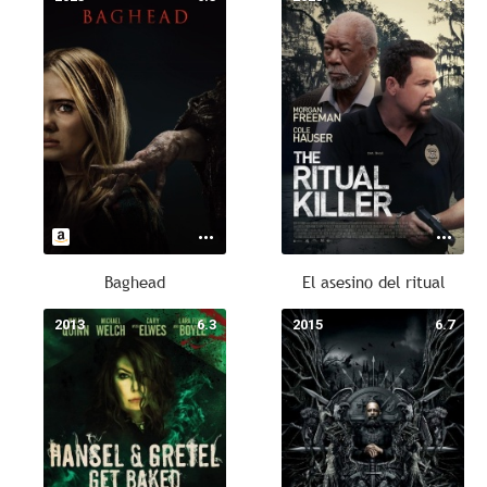
Baghead
El asesino del ritual
2013
6.3
2015
6.7