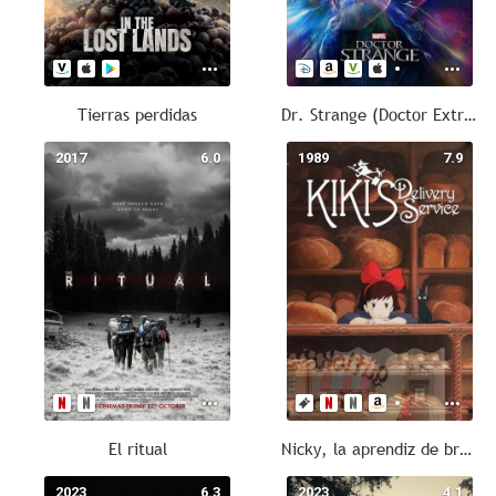
Tierras perdidas
Dr. Strange (Doctor Extraño)
2017
6.0
1989
7.9
El ritual
Nicky, la aprendiz de bruja
2023
6.3
2023
4.1