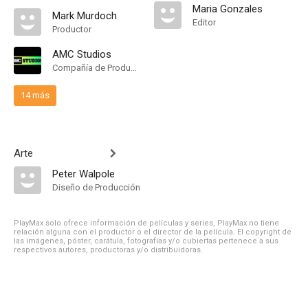
Maria Gonzales
Mark Murdoch
Editor
Productor
AMC Studios
Compañía de Produccion
14 más
Arte
Peter Walpole
Diseño de Producción
PlayMax solo ofrece información de películas y series, PlayMax no tiene
relación alguna con el productor o el director de la película. El copyright de
las imágenes, póster, carátula, fotografías y/o cubiertas pertenece a sus
respectivos autores, productoras y/o distribuidoras.