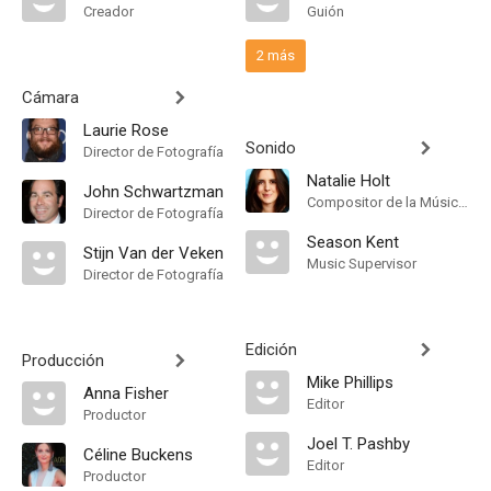
Creador
Guión
2 más
Cámara
Laurie Rose
Sonido
Director de Fotografía
Natalie Holt
John Schwartzman
Compositor de la Música Original
Director de Fotografía
Season Kent
Stijn Van der Veken
Music Supervisor
Director de Fotografía
Edición
Producción
Mike Phillips
Anna Fisher
Editor
Productor
Joel T. Pashby
Céline Buckens
Editor
Productor