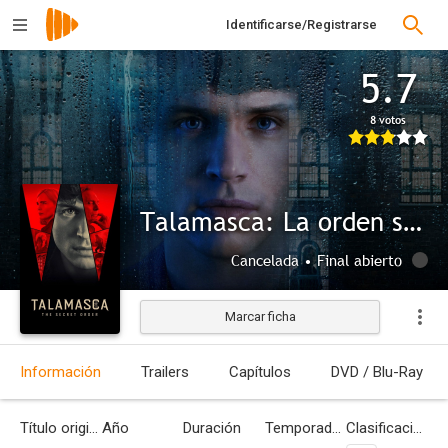
Identificarse/Registrarse
5.7
8 votos
Talamasca: La orden secreta, de Anne Rice
Cancelada • Final abierto
Marcar ficha
Información
Trailers
Capítulos
DVD / Blu-Ray
Título original
Año
Duración
Temporadas
Clasificación por edades