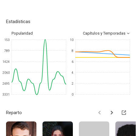
Estadísticas
Popularidad
Capítulos y Temporadas
153
10
789
8
1424
6
2060
4
2695
2
3331
0
Reparto