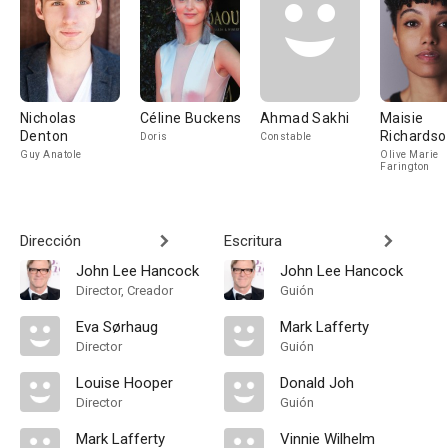
Nicholas
Céline Buckens
Ahmad Sakhi
Maisie
Denton
Richardso
Doris
Constable
Sellers
Guy Anatole
Olive Marie
Farington
Dirección
Escritura
John Lee Hancock
John Lee Hancock
Director, Creador
Guión
Eva Sørhaug
Mark Lafferty
Director
Guión
Louise Hooper
Donald Joh
Director
Guión
Mark Lafferty
Vinnie Wilhelm