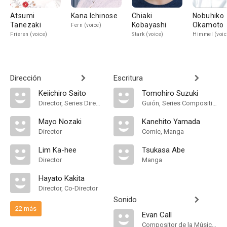
Atsumi
Kana Ichinose
Chiaki
Nobuhiko
Tanezaki
Kobayashi
Okamoto
Fern (voice)
Frieren (voice)
Stark (voice)
Himmel (voic
Dirección
Escritura
Keiichiro Saito
Tomohiro Suzuki
Director, Series Director
Guión, Series Composition
Mayo Nozaki
Kanehito Yamada
Director
Comic, Manga
Lim Ka-hee
Tsukasa Abe
Director
Manga
Hayato Kakita
Director, Co-Director
Sonido
22 más
Evan Call
Compositor de la Música Original