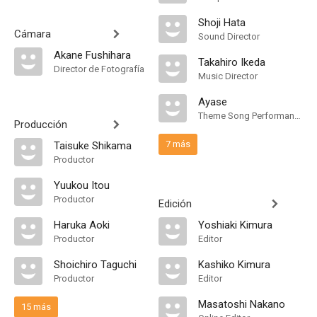
Shoji Hata
Cámara
Sound Director
Akane Fushihara
Takahiro Ikeda
Director de Fotografía
Music Director
Ayase
Theme Song Performance
Producción
7 más
Taisuke Shikama
Productor
Yuukou Itou
Productor
Edición
Haruka Aoki
Yoshiaki Kimura
Productor
Editor
Shoichiro Taguchi
Kashiko Kimura
Productor
Editor
Masatoshi Nakano
15 más