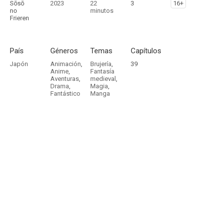
Sōsō
2023
22
3
16+
no
minutos
Frieren
País
Géneros
Temas
Capítulos
Japón
Animación
,
Brujería
,
39
Anime
,
Fantasía
Aventuras
,
medieval
,
Drama
,
Magia
,
Fantástico
Manga