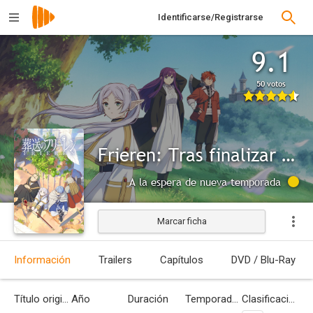
Identificarse/Registrarse
9.1
50 votos
Frieren: Tras finalizar el viaje
A la espera de nueva temporada
Marcar ficha
Información
Trailers
Capítulos
DVD / Blu-Ray
Título original
Año
Duración
Temporadas
Clasificación por edades