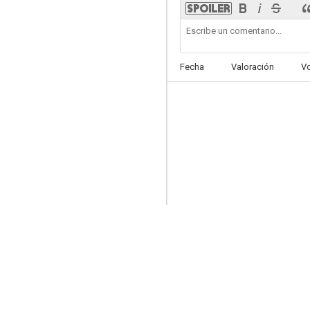
Fecha
Valoración
V
Secrets of the Silent Witch
8.1
The Tatami Galaxy
8.0