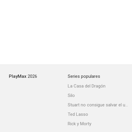
Aoharu x Machinegun
--
PlayMax
2026
Series populares
La Casa del Dragón
Silo
Classic Stars
Stuart no consigue salvar el universo
--
Ted Lasso
Rick y Morty