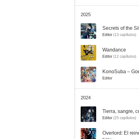
2025
En este rincón del mundo
8.3
Secrets of the Si
Editor
(
13
capítulos
)
7.7
8.0
Wandance
Editor
(
12
capítulos
)
--
KonoSuba – God'
Editor
2024
¡Mi historia de amor!
7.3
8.1
Editor
(
25
capítulos
)
7.1
Overlord: El rei