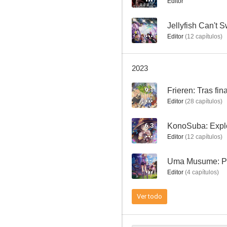
Editor
--
Jellyfish Can't S
Editor
(
12
capítulos
)
Paranoia Agent
2023
9.3
9.1
Frieren: Tras fina
Editor
(
28
capítulos
)
6.3
Editor
(
12
capítulos
)
--
Editor
(
4
capítulos
)
Casshern Sins
8.3
Ver todo