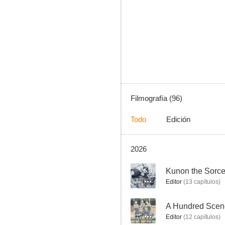
NANA
8.3
Filmografía (96)
Todo
Edición
2026
Gamers!
8.1
6.3
Kunon the Sorc
Editor
(
13
capítulos
)
--
A Hundred Scen
Editor
(
12
capítulos
)