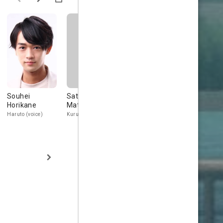
Souhei
Satsumi
Shiori Mikami
Maki Kawa
Horikane
Matsuda
Spica (voice)
Dr. Yuda (voic
Haruto (voice)
Kurusu (voice)