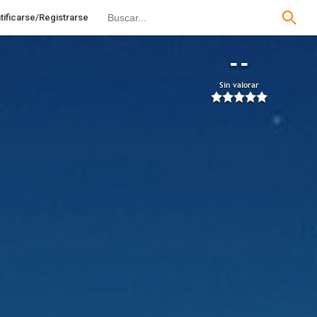
tificarse/Registrarse
--
Sin valorar