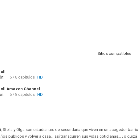
Sitios compatibles
oll
ón:
5 / 8 capítulos
HD
oll Amazon Channel
ón:
5 / 8 capítulos
HD
i, Stella y Olga son estudiantes de secundaria que viven en un acogedor barrio
 baños públicos y volver a casa… así transcurren sus vidas cotidianas… ¿o quiz