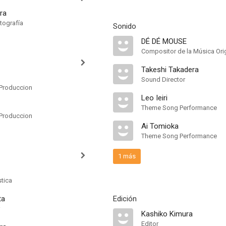
ura
tografía
Sonido
DÉ DÉ MOUSE
Compositor de la Música Orig
Takeshi Takadera
Sound Director
Produccion
Leo Ieiri
Theme Song Performance
Produccion
Ai Tomioka
Theme Song Performance
1 más
stica
ta
Edición
Kashiko Kimura
Editor