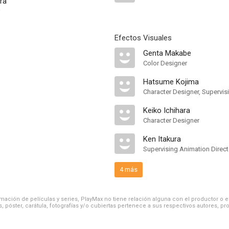
ra
Efectos Visuales
Genta Makabe
Color Designer
Hatsume Kojima
Character Designer, Supervis
Keiko Ichihara
Character Designer
Ken Itakura
Supervising Animation Direct
4 más
ación de películas y series, PlayMax no tiene relación alguna con el productor o el d
, póster, carátula, fotografías y/o cubiertas pertenece a sus respectivos autores, pr