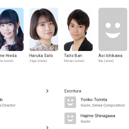
ne Hieda
Haruka Sato
Taito Ban
Aoi Ichikawa
lla (voice)
Olga (voice)
Shōsei (voice)
Kai (voice)
Escritura
ki
Yoriko Tomita
s Director
Guión, Series Composition
Hajime Shinagawa
Guión