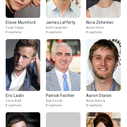
Eloise Mumford
James Lafferty
Nora Zehetner
Trudy Cooper
Scott Carpenter
Annie Glenn
8 capítulos
8 capítulos
8 capítulos
Eric Ladin
Patrick Fischler
Aaron Staton
Chris Kraft
Bob Gilruth
Wally Schirra
8 capítulos
8 capítulos
8 capítulos