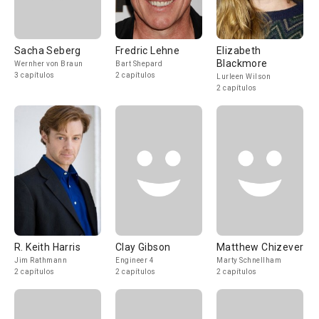
Sacha Seberg
Fredric Lehne
Elizabeth
Blackmore
Wernher von Braun
Bart Shepard
3 capítulos
2 capítulos
Lurleen Wilson
2 capítulos
R. Keith Harris
Clay Gibson
Matthew Chizever
Jim Rathmann
Engineer 4
Marty Schnellham
2 capítulos
2 capítulos
2 capítulos