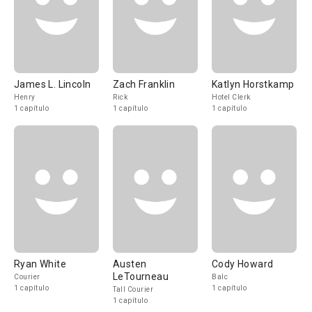
James L. Lincoln
Zach Franklin
Katlyn Horstkamp
Henry
Rick
Hotel Clerk
1 capítulo
1 capítulo
1 capítulo
Ryan White
Austen
Cody Howard
LeTourneau
Courier
Balc
1 capítulo
1 capítulo
Tall Courier
1 capítulo