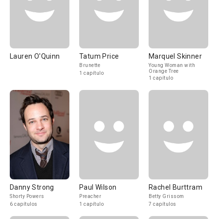
Lauren O'Quinn
Tatum Price
Marquel Skinner
Brunette
Young Woman with
Orange Tree
1 capítulo
1 capítulo
Danny Strong
Paul Wilson
Rachel Burttram
Shorty Powers
Preacher
Betty Grissom
6 capítulos
1 capítulo
7 capítulos