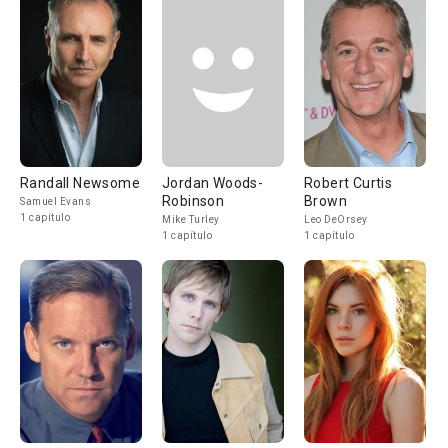
Randall Newsome
Jordan Woods-
Robert Curtis
Robinson
Brown
Samuel Evans
1 capítulo
Mike Turley
Leo DeOrsey
1 capítulo
1 capítulo