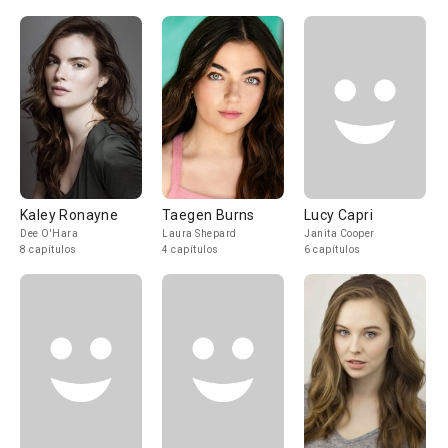
Kaley Ronayne
Taegen Burns
Lucy Capri
Dee O'Hara
Laura Shepard
Janita Cooper
8 capítulos
4 capítulos
6 capítulos