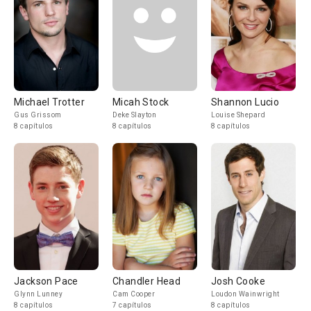
Michael Trotter
Micah Stock
Shannon Lucio
Gus Grissom
Deke Slayton
Louise Shepard
8 capítulos
8 capítulos
8 capítulos
Jackson Pace
Chandler Head
Josh Cooke
Glynn Lunney
Cam Cooper
Loudon Wainwright
8 capítulos
7 capítulos
8 capítulos