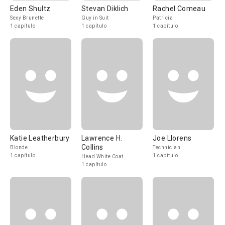
Eden Shultz
Stevan Diklich
Rachel Comeau
Sexy Brunette
Guy in Suit
Patricia
1 capítulo
1 capítulo
1 capítulo
Katie Leatherbury
Lawrence H.
Joe Llorens
Collins
Blonde
Technician
1 capítulo
1 capítulo
Head White Coat
1 capítulo