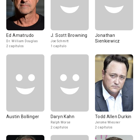
Ed Amatrudo
J. Scott Browning
Jonathan
Sienkiewicz
Dr. William Douglas
Joe Schmitt
2 capítulos
1 capítulo
Austin Bollinger
Daryn Kahn
Todd Allen Durkin
Ralph Morse
Jerome Wiesner
2 capítulos
2 capítulos