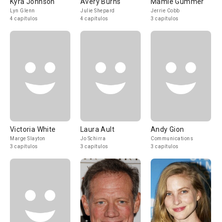
Kyra Johnson
Avery Burns
Mamie Gummer
Lyn Glenn
Julie Shepard
Jerrie Cobb
4 capítulos
4 capítulos
3 capítulos
Victoria White
Laura Ault
Andy Gion
Marge Slayton
Jo Schirra
Communications
3 capítulos
3 capítulos
3 capítulos