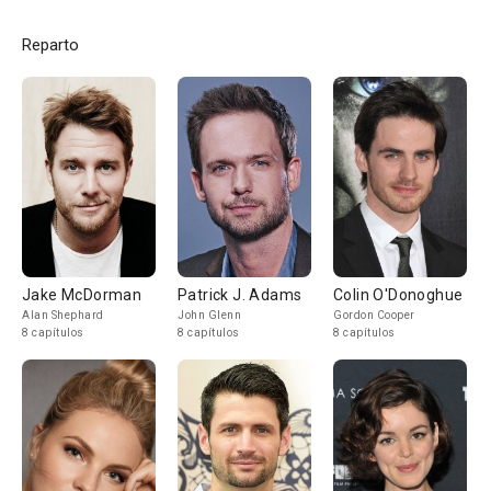
Reparto
Jake McDorman
Patrick J. Adams
Colin O'Donoghue
Alan Shephard
John Glenn
Gordon Cooper
8 capítulos
8 capítulos
8 capítulos