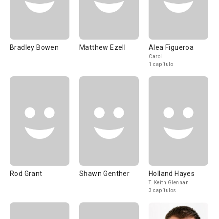
Bradley Bowen
Matthew Ezell
Alea Figueroa
Carol
1 capítulo
Rod Grant
Shawn Genther
Holland Hayes
T. Keith Glennan
3 capítulos