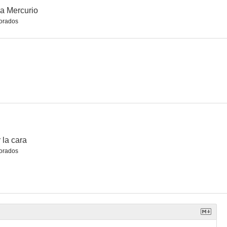
a Mercurio
orados
la gloria
Hojas de hierba
El escándalo de Larry Flynt
5.8
5.8
5.5
 la cara
orados
etera
Amigas a la fuerza
Un golpe del destino
--
--
--