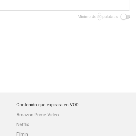
Mínimo de
50
palabras
 Víctor
Rebelión en Newport South
Las aventuras de Super Dave
Contenido que expirara en VOD
Amazon Prime Video
Netflix
Filmin