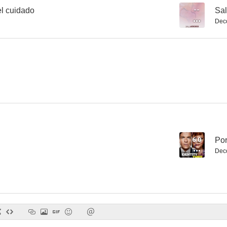
el cuidado
--
Sal
Dec
Seis grados de separación
Confidence
Elegidos para 
6.1
5.9
6.0
Por
Dec
Te puede pasar a ti
Invasión (Últimos días del planeta)
En la carr
--
--