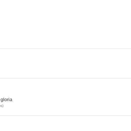
Parker
Soy el número cuatro
8.1
8.0
Empire Falls
Fragmentos
Camino hacia l
6.9
6.8
 gloria
os
)