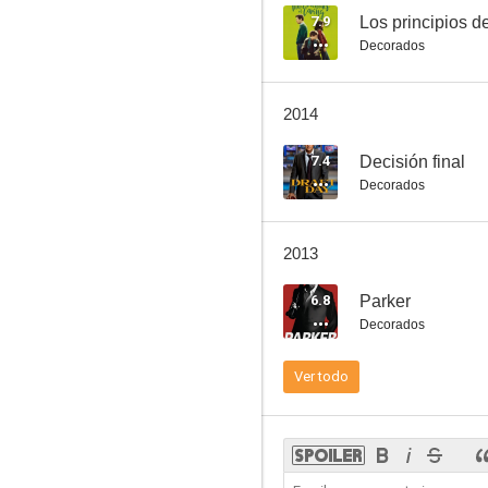
7.9
Los principios d
Decorados
Kidnapped: Historia de un secuestro
2014
6.3
7.4
Decisión final
Decorados
2013
6.8
Parker
Decorados
Aquí te pillo, aquí te mato
Ver todo
--