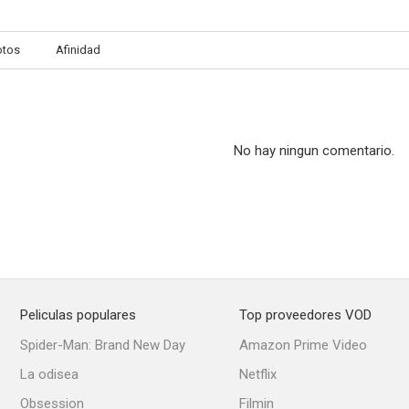
otos
Afinidad
Love Ranch
El secuestro
El camino de
--
No hay ningun comentario.
Peliculas populares
Top proveedores VOD
Escándalo
Spider-Man: Brand New Day
Amazon Prime Video
La odisea
Netflix
Obsession
Filmin