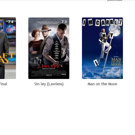
7.4
7.3
7.0
final
Sin ley (Lawless)
Man on the Moon
6.7
6.5
6.0