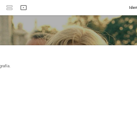
Iden
rafía.