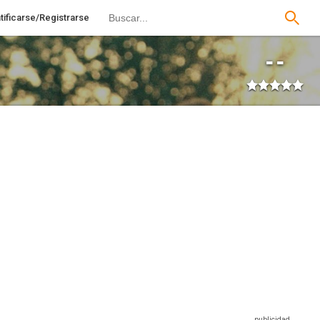
tificarse/Registrarse
--