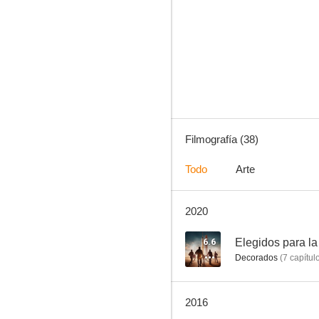
Disturbia
4.6
Filmografía (38)
Todo
Arte
2020
Amigos con dinero
7.0
6.6
Elegidos para la
Decorados
(
7
capítul
2016