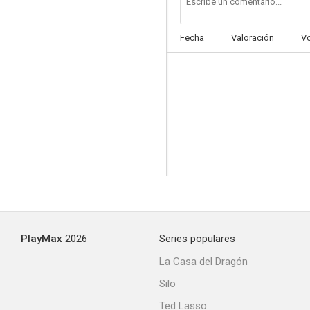
Fecha
Valoración
V
Sala Mercurio
--
PlayMax
2026
Series populares
Chicago Cab
La Casa del Dragón
Silo
Ted Lasso