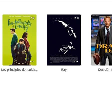
7.9
7.8
Los principios del cuidado
Ray
Decisión 
6.8
6.8