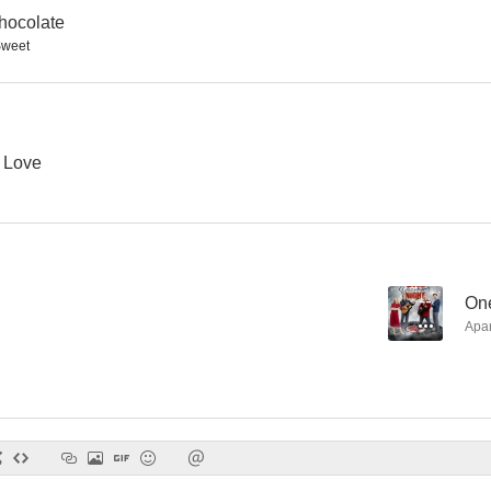
hocolate
Sweet
The Night Is Young
Just in Time for Christmas
The Night I
--
 Love
--
On
Apa
Lone Star