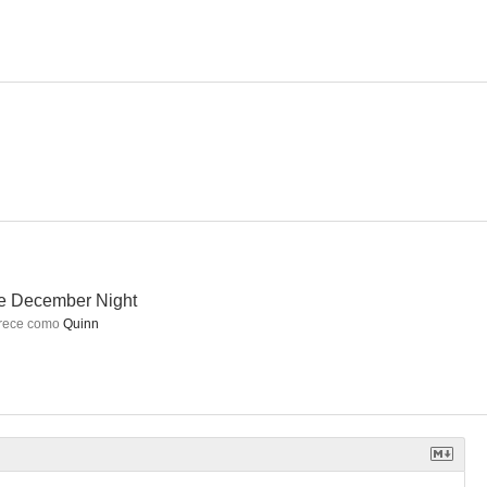
s Young
Sin Salida
Imagine Dragons: Warriors (Vídeo musical)
e December Night
rece como
Quinn