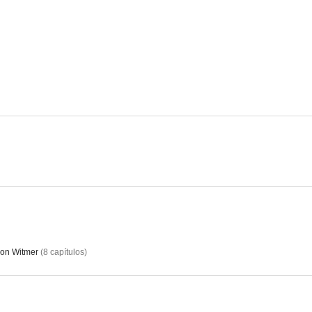
The River
Shades of Grey
Levantarse 
6.0
5.9
The Baker's Son
Venganza (In the Blood)
--
--
on Witmer
(
8
capítulos
)