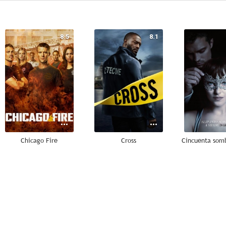
8.5
8.1
Chicago Fire
Cross
6.1
8.8