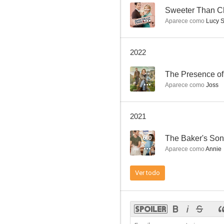
--
Sweeter Than C
Aparece como
Lucy 
One December Night
2022
--
--
The Presence of
Aparece como
Joss
2021
6.0
The Baker's Son
Aparece como
Annie
Celebrando con Holly
Ver todo