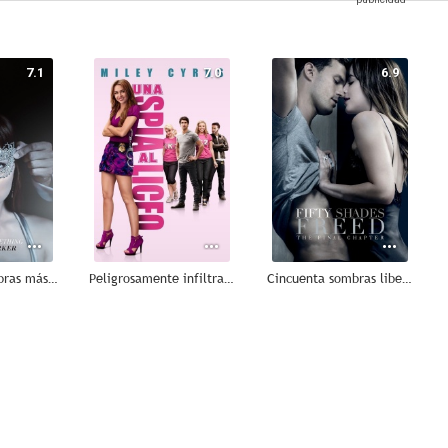
7.1
7.0
6.9
Cincuenta sombras más oscuras
Peligrosamente infiltrada
Cincuenta sombras liberadas
7.8
7.0
6.6