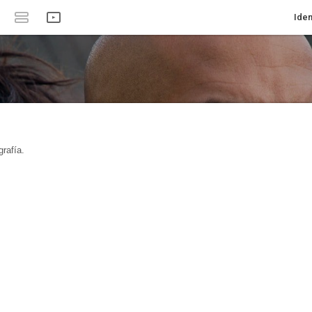
Iden
rafía.