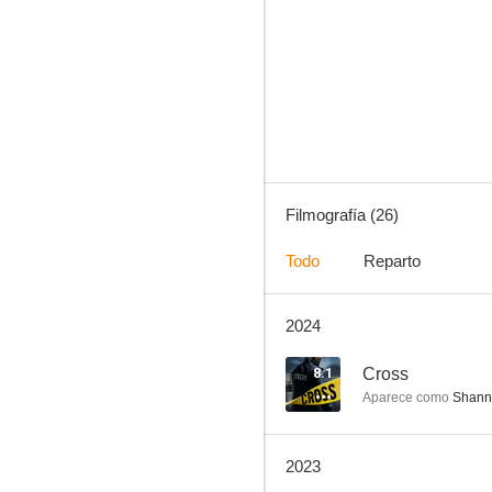
Cincuenta sombras de Grey
6.5
Filmografía (26)
Todo
Reparto
2024
Drones
--
8.1
Cross
Aparece como
Shann
2023