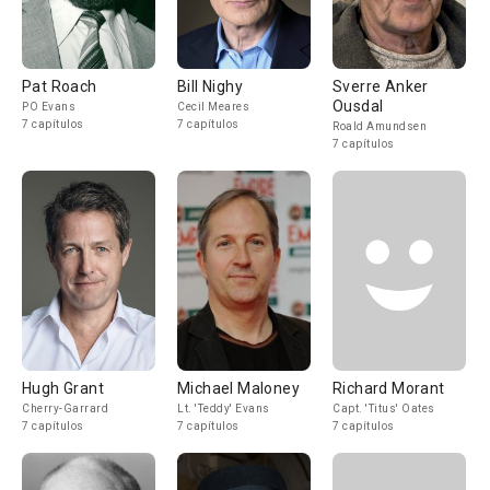
Pat Roach
Bill Nighy
Sverre Anker
Ousdal
PO Evans
Cecil Meares
7 capítulos
7 capítulos
Roald Amundsen
7 capítulos
Hugh Grant
Michael Maloney
Richard Morant
Cherry-Garrard
Lt. 'Teddy' Evans
Capt. 'Titus' Oates
7 capítulos
7 capítulos
7 capítulos