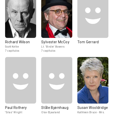
Richard Wilson
Sylvester McCoy
Tom Gerrard
Scott Keltie
Lt. 'Birdie' Bowers
7 capítulos
7 capítulos
Paul Rothery
Ståle Bjørnhaug
Susan Wooldridge
'Silas' Wright
Olav Bjaaland
Kathleen Bruce - Mrs.