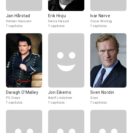
Jan Hårstad
Erik Hivju
Ivar Nørve
Helmer Hanssen
Sverre Hassel
Oscar Wisting
7 capítulos
7 capítulos
7 capítulos
Daragh O'Malley
Jon Eikemo
Sven Nordin
PO Crean
Adolf Lindstrom
Gran
7 capítulos
7 capítulos
7 capítulos