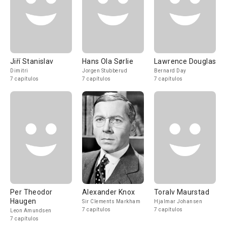
Jiří Stanislav
Hans Ola Sørlie
Lawrence Douglas
Dimitri
Jorgen Stubberud
Bernard Day
7 capítulos
7 capítulos
7 capítulos
Per Theodor
Alexander Knox
Toralv Maurstad
Haugen
Sir Clements Markham
Hjalmar Johansen
7 capítulos
7 capítulos
Leon Amundsen
7 capítulos