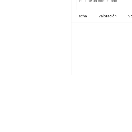
Fecha
Valoración
V
A Handful of Time
--
Lukket avdeling