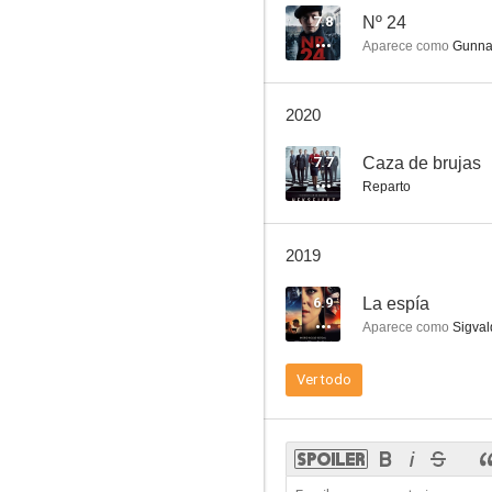
7.8
Nº 24
Aparece como
Gunnar
Grand Hotel
2020
--
7.7
Caza de brujas
Reparto
2019
6.9
La espía
Aparece como
Sigval
Bienaventurados los sedientos
Ver todo
--