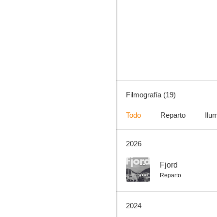
La espía
3.4
Filmografía (19)
Todo
Reparto
Ilu
2026
Un intercambio por Navidad
--
--
Fjord
Reparto
2024