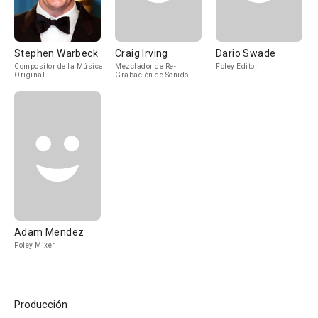
Stephen Warbeck
Craig Irving
Dario Swade
Compositor de la Música
Mezclador de Re-
Foley Editor
Original
Grabación de Sonido
Adam Mendez
Foley Mixer
Producción