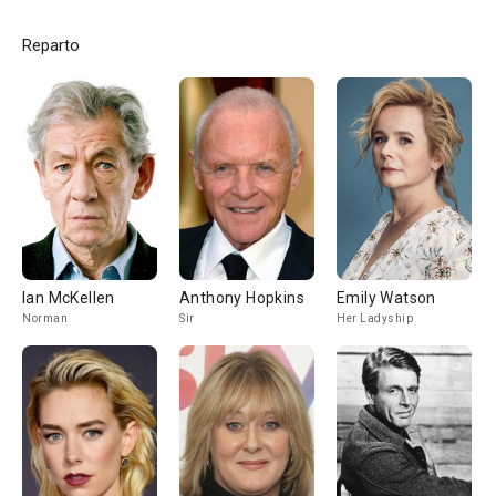
Reparto
Ian McKellen
Anthony Hopkins
Emily Watson
Norman
Sir
Her Ladyship