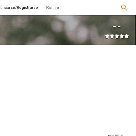
tificarse/Registrarse
--