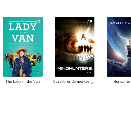
7.2
7.0
The Lady in the Van
Cazadores de mentes (Mindhunters)
Horizonte 
6.5
6.4