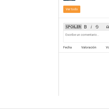
Ver todo
Arsène Lupin
5.2
Fecha
Valoración
V
Agatha y los asesinatos de medianoche
--