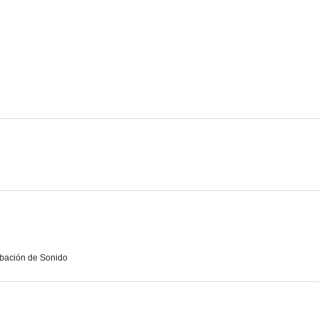
Sahara
La casa torcida
El imperio d
8.6
7.7
El ritmo del éxito
La increíble historia de Christina Noble
Albatro
7.3
7.3
bación de Sonido