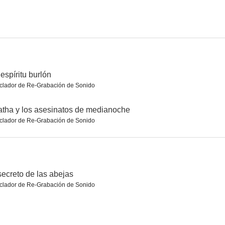
 cámara
Mi Navidad con Bob
El secreto de las abejas
6.1
6.0
6.0
espíritu burlón
clador de Re-Grabación de Sonido
tha y los asesinatos de medianoche
clador de Re-Grabación de Sonido
Kovak
Un amor sin fin
Burke & Hare
secreto de las abejas
5.8
5.5
5.3
clador de Re-Grabación de Sonido