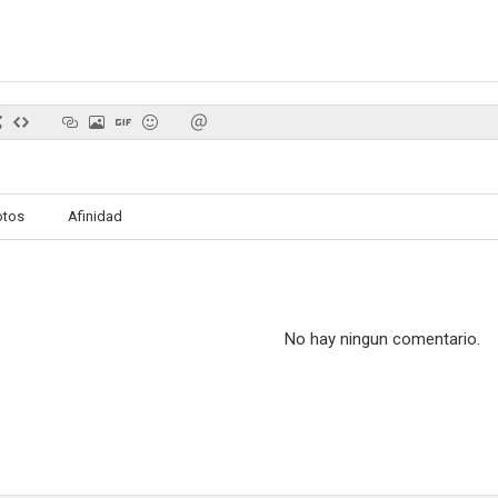
Stratton
Crónica de un engaño
Oh, Jeru
5.0
--
otos
Afinidad
No hay ningun comentario.
Imagining Argentina
I am Not a Terrorist
Los últimos 
--
--