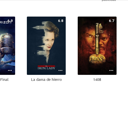
6.9
6.8
6.7
Final
La dama de hierro
1408
6.3
6.1
5.6