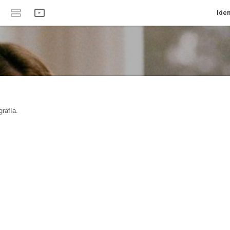
Iden
rafía.