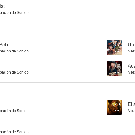
ist
bación de Sonido
Final Portrait. El arte de la amistad
Shanghai
El ayuda de
6.7
6.6
 Bob
6.7
Un 
bación de Sonido
Mez
5.2
Aga
bación de Sonido
Mez
Un espíritu burlón
La espía roja
La caja 
7.0
El 
5.9
5.8
bación de Sonido
Mez
bación de Sonido