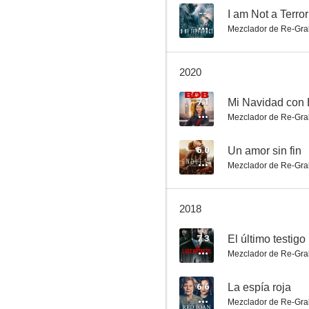
--
I am Not a Terror
Mezclador de Re-Gra
El último testigo
2020
7.0
7.1
Mi Navidad con
Mezclador de Re-Gra
6.0
Un amor sin fin
Mezclador de Re-Gra
2018
Generación Éxtasis
7.3
El último testigo
6.0
Mezclador de Re-Gra
6.6
La espía roja
Mezclador de Re-Gra