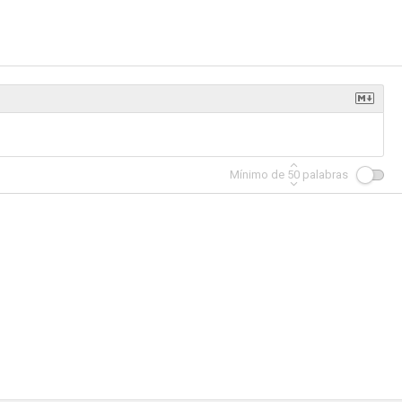
salén
Té con Mussolini
Amenaza terrorista
--
--
--
Mínimo de
50
palabras
testigos
Believe
Honeymooner
--
--
--