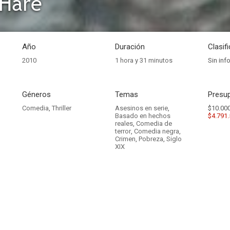
 Hare
Año
Duración
Clasif
2010
1 hora y 31 minutos
Sin inf
Géneros
Temas
Presup
Comedia
,
Thriller
Asesinos en serie
,
$10.000
Basado en hechos
$4.791
reales
,
Comedia de
terror
,
Comedia negra
,
Crimen
,
Pobreza
,
Siglo
XIX