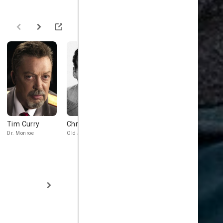
Tim Curry
Christopher Lee
Jessica Hynes
Bill Bailey
Dr. Monroe
Old Joseph
Lucky
Angus