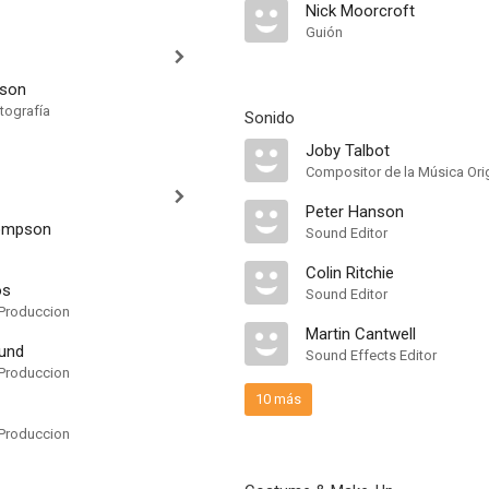
Nick Moorcroft
Guión
eson
tografía
Sonido
Joby Talbot
Compositor de la Música Orig
Peter Hanson
ompson
Sound Editor
Colin Ritchie
os
Sound Editor
Produccion
Martin Cantwell
Fund
Sound Effects Editor
Produccion
10 más
Produccion