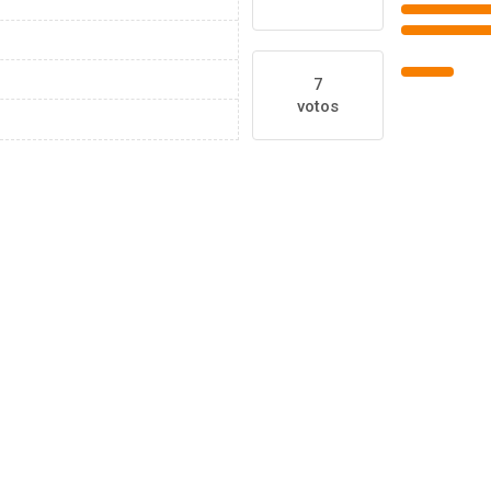
7
votos