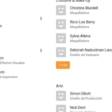
Costume & Make-Up
Christine Blundell
Maquilladora
Ricci-Lee Berry
n
Maquilladora
Sylvia Atkins
Maquilladora
Deborah Nadoolman Land
Diseño de Vestuario
on
 Efectos Visuales
1 más
ion
ts Supervisor
Arte
Simon Elliott
Diseño de Producción
Nick Dent