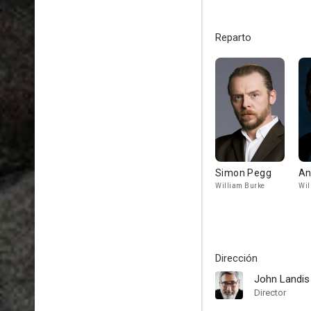
Reparto
Simon Pegg
An
William Burke
Wil
Dirección
John Landis
Director