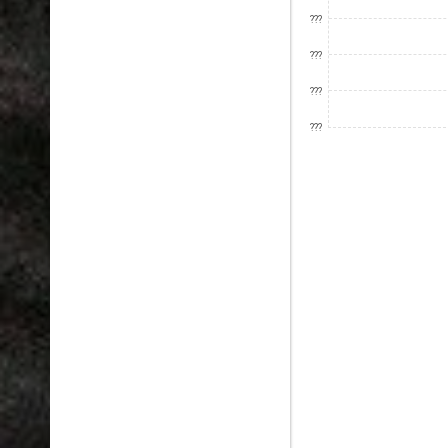
???
???
???
???