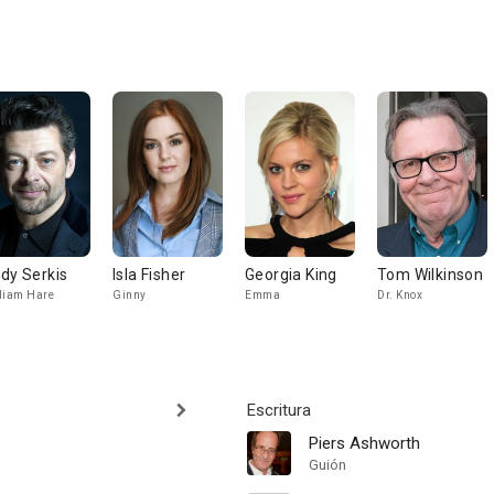
dy Serkis
Isla Fisher
Georgia King
Tom Wilkinson
liam Hare
Ginny
Emma
Dr. Knox
Escritura
Piers Ashworth
Guión