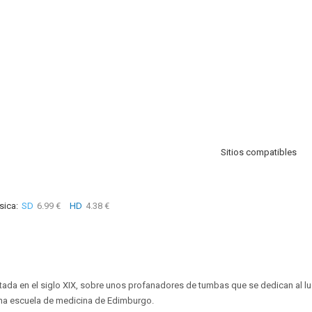
Sitios compatibles
sica:
SD
6.99 €
HD
4.38 €
ada en el siglo XIX, sobre unos profanadores de tumbas que se dedican al lu
na escuela de medicina de Edimburgo.