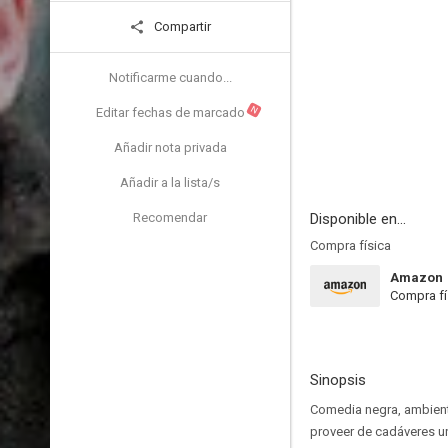
Compartir
Notificarme cuando...
N
Editar fechas de marcado
Añadir nota privada
Añadir a la lista/s
Recomendar
Disponible en...
Compra física
Amazon
Compra fí
Sinopsis
Comedia negra, ambient
proveer de cadáveres u