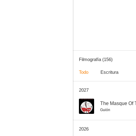
Lunacy
9.0
Filmografía (156)
Todo
Escritura
2027
The Tell-Tale Heart
8.5
--
The Masque Of 
Guión
2026