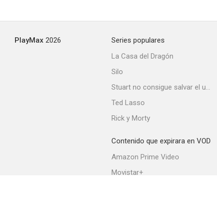
Tales of Poe
PlayMax
2026
Series populares
--
La Casa del Dragón
Silo
Stuart no consigue salvar el universo
Ted Lasso
Rick y Morty
Contenido que expirara en VOD
El hombre de las multitudes
Amazon Prime Video
--
Movistar+
Netflix
Filmin