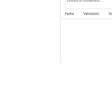
Fecha
Valoración
V
Extraordinary Tales
7.0
El ataúd (La caja oblonga)
7.0