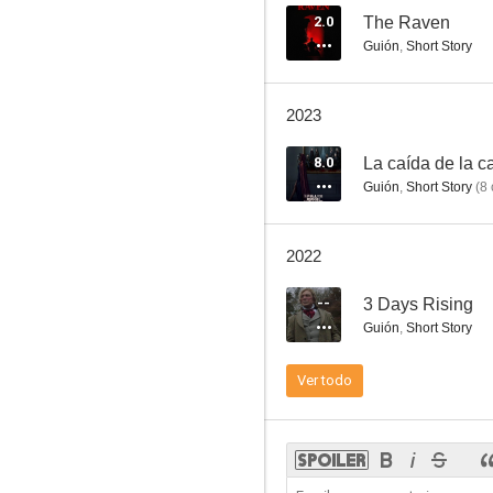
2.0
The Raven
Guión
,
Short Story
El trapero (Historias para no dormir)
2023
8.0
8.0
La caída de la 
Guión
,
Short Story
(
8
2022
--
3 Days Rising
Guión
,
Short Story
Los Simpson (Cortometrajes de El Show de Tracey Ullman)
Ver todo
7.2