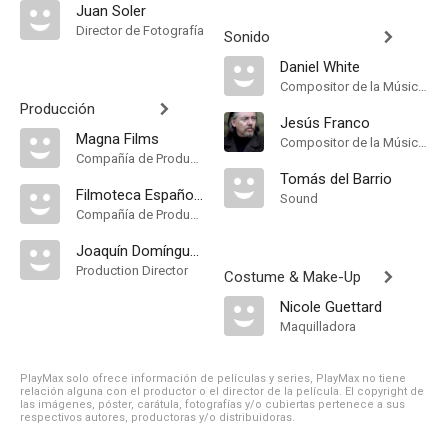
Juan Soler
Director de Fotografía
Sonido
Daniel White
Compositor de la Música Original
Producción
Jesús Franco
Magna Films
Compositor de la Música Original
Compañía de Produccion
Tomás del Barrio
Filmoteca Española
Sound
Compañía de Produccion
Joaquín Domínguez
Production Director
Costume & Make-Up
Nicole Guettard
Maquilladora
PlayMax solo ofrece información de películas y series, PlayMax no tiene
relación alguna con el productor o el director de la película. El copyright de
las imágenes, póster, carátula, fotografías y/o cubiertas pertenece a sus
respectivos autores, productoras y/o distribuidoras.