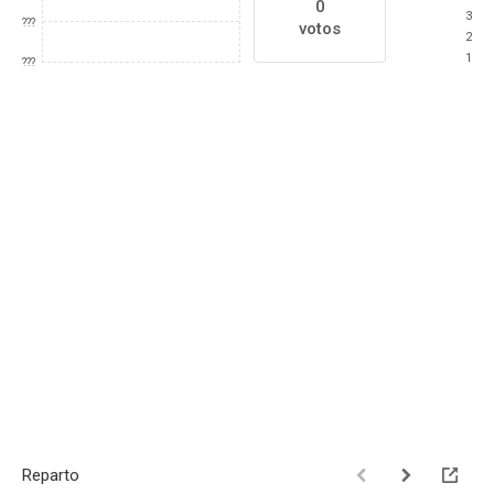
0
3
???
votos
2
1
???
Reparto