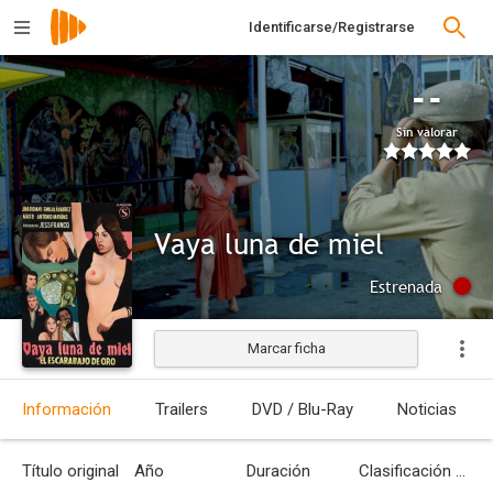
Identificarse/Registrarse
--
Sin valorar
Vaya luna de miel
Estrenada
Marcar ficha
Información
Trailers
DVD / Blu-Ray
Noticias
Título original
Año
Duración
Clasificación por edades