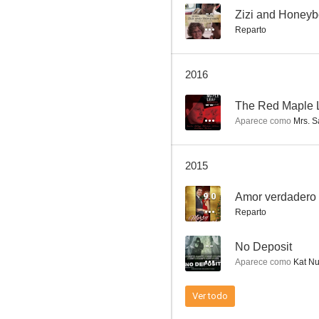
--
Zizi and Honey
Reparto
El diario de Ana Frank
2016
8.4
--
The Red Maple 
Aparece como
Mrs. 
2015
9.0
Amor verdadero
Reparto
Remington Steele
--
No Deposit
8.0
Aparece como
Kat Nu
Ver todo