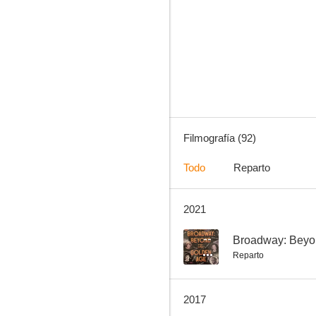
Melissa & Joey
7.1
Filmografía (92)
Todo
Reparto
2021
Phineas y Ferb: A través de la segunda dimensión
9.5
--
Broadway: Beyo
Reparto
2017