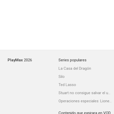
El arpa de hierba
--
PlayMax
2026
Series populares
La Casa del Dragón
Silo
The John Larroquette Show
Ted Lasso
--
Stuart no consigue salvar el universo
Operaciones especiales: Lioness
Contenido que expirara en VOD