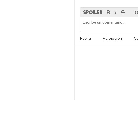
Sigue soñando
Fecha
Valoración
V
7.6
La pandilla: Los héroes del día
7.3